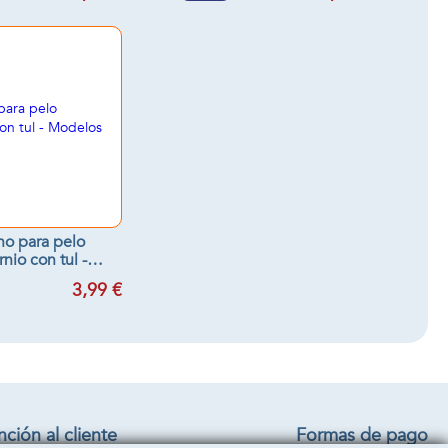
o para pelo
nio con tul -
os surtidos
3,99 €
ción al cliente
Formas de pago