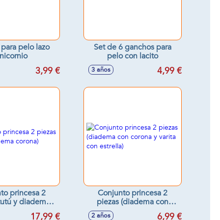
para pelo lazo
Set de 6 ganchos para
nicornio
pelo con lacito
3,99 €
4,99 €
3 años
to princesa 2
Conjunto princesa 2
(tutú y diadema
piezas (diadema con
corona)
corona y varita con
17,99 €
6,99 €
2 años
estrella)