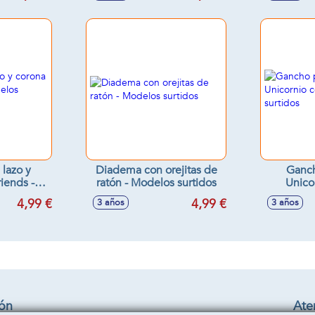
lazo y
Diadema con orejitas de
Ganch
iends -
ratón - Modelos surtidos
Unicor
tidos
Model
4,99 €
4,99 €
3 años
3 años
ión
Aten