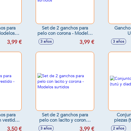
hos para
Set de 2 ganchos para
Gancho 
pelo con corona - Modelos
U
s
surtidos
3,99 €
3,99 €
3 años
3 años
hos para
Set de 2 ganchos para
Conjun
vestido -
pelo con lacito y corona -
piezas 
tidos
Modelos surtidos
3,50 €
3,99 €
3 años
2 años