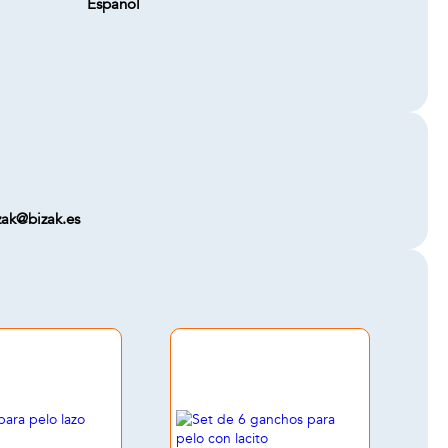
Español
zak@bizak.es