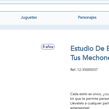
Juguetes
Personajes
Estudio De 
8 años
Tus Mechone
Ref.
12-35005037
Cada estilo es único, ¿cu
kit que te permite perso
Llévatelo a cualquier part
extensiones!