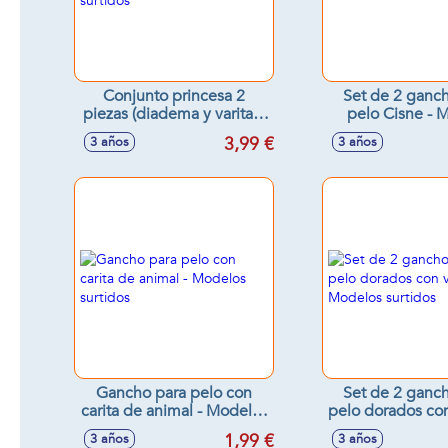
Conjunto princesa 2
Set de 2 ganc
piezas (diadema y varita) -
pelo Cisne - Modelos
Modelos surtidos
surtido
3,99 €
3 años
3 años
Gancho para pelo con
Set de 2 ganc
carita de animal - Modelos
pelo dorados con 
surtidos
Modelos sur
1,99 €
3 años
3 años