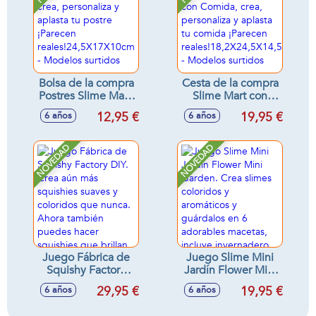
personajes.
41,8x29x7,7 cm
Bolsa de la compra
Cesta de la compra
Postres Slime Mart,
Slime Mart con
crea, personaliza y
Comida, crea,
12,95 €
19,95 €
6 años
6 años
aplasta tu postre
personaliza y
¡Parecen
aplasta tu comida
reales!24,5X17X10cm
¡Parecen
NOVEDAD
NOVEDAD
- Modelos surtidos
reales!18,2X24,5X14,5cm
- Modelos surtidos
Juego Fábrica de
Juego Slime Mini
Squishy Factory
Jardín Flower Mini
DIY. Crea aún más
Garden. Crea
29,95 €
19,95 €
6 años
6 años
squishies suaves y
slimes coloridos y
coloridos que
aromáticos y