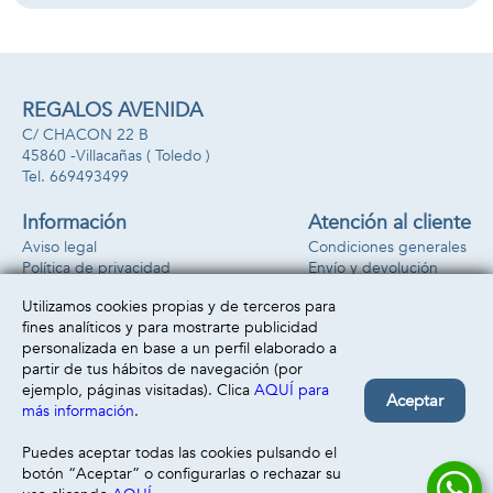
nunca. Ahora
guárdalos en 6
también puedes
adorables macetas,
hacer squishies
incluye
que brillan en la
invernadero.
oscuridad.
Decora a tu gusto
34x31x7,5cm
para crear tu propio
REGALOS AVENIDA
mundo floral.
C/ CHACON 22 B
27x25x9cm
45860 -
Villacañas
( Toledo )
669493499
Información
Atención al cliente
Aviso legal
Condiciones generales
Política de privacidad
Envío y devolución
Política de cookies
Contacto
Utilizamos cookies propias y de terceros para
Formas de pago
fines analíticos y para mostrarte publicidad
personalizada en base a un perfil elaborado a
partir de tus hábitos de navegación (por
ejemplo, páginas visitadas). Clica
AQUÍ para
Aceptar
más información
.
Puedes aceptar todas las cookies pulsando el
botón “Aceptar” o configurarlas o rechazar su