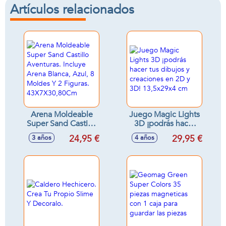
Artículos relacionados
Arena Moldeable
Juego Magic Lights
Super Sand Castillo
3D ¡podrás hacer
Aventuras. Incluye
tus dibujos y
24,95 €
29,95 €
3 años
4 años
Arena Blanca, Azul,
creaciones en 2D y
8 Moldes Y 2
3D! 13,5x29x4 cm
Figuras.
43X7X30,80Cm