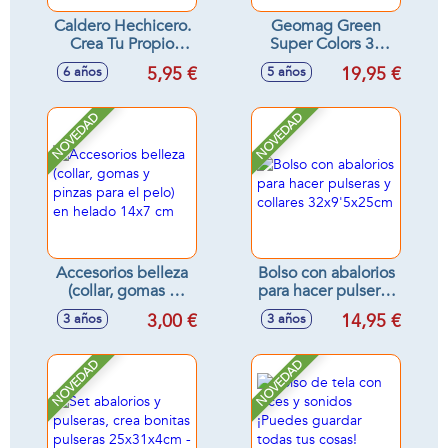
Caldero Hechicero.
Geomag Green
Crea Tu Propio
Super Colors 35
Slime Y Decoralo.
piezas magneticas
5,95 €
19,95 €
6 años
5 años
con 1 caja para
guardar las piezas
NOVEDAD
NOVEDAD
Accesorios belleza
Bolso con abalorios
(collar, gomas y
para hacer pulseras
pinzas para el pelo)
y collares
3,00 €
14,95 €
3 años
3 años
en helado 14x7 cm
32x9'5x25cm
NOVEDAD
NOVEDAD