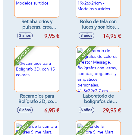
Set abalorios y
Bolso de tela con
pulseras, crea
luces y sonidos
bonitas pulseras
¡Puedes guardar
9,95 €
14,95 €
3 años
3 años
25x31x4cm -
todas tus cosas!
Modelos surtidos
19x26x24cm -
Modelos surtidos
NOVEDAD
NOVEDAD
Recambios para
Laboratorio de
Bolígrafo 3D, con
boligrafos de
15 colores
colores Creator
6,95 €
29,95 €
6 años
6 años
Message.
Bolígrafos con
letras, cuentas,
NOVEDAD
NOVEDAD
pegatinas y
simpáticos