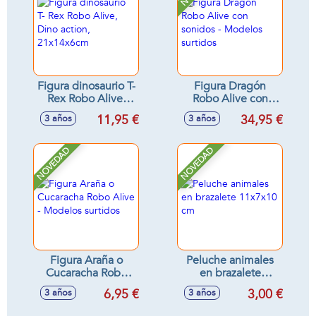
Figura dinosaurio T-
Figura Dragón
Rex Robo Alive,
Robo Alive con
Dino action,
sonidos - Modelos
11,95 €
34,95 €
3 años
3 años
21x14x6cm
surtidos
NOVEDAD
NOVEDAD
Figura Araña o
Peluche animales
Cucaracha Robo
en brazalete
Alive - Modelos
11x7x10 cm
6,95 €
3,00 €
3 años
3 años
surtidos