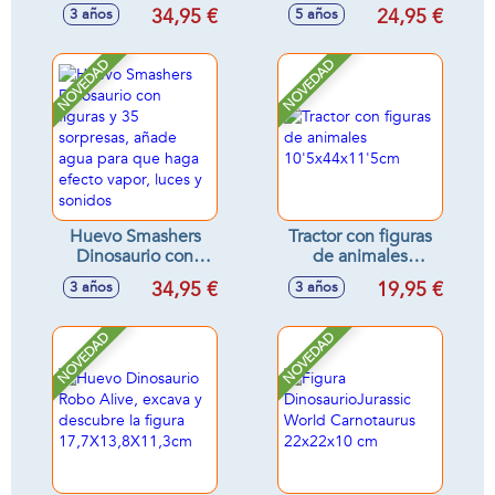
barril, con 15
34,95 €
24,95 €
3 años
5 años
sorpresas, se activa
en agua - Modelos
surtidos
NOVEDAD
NOVEDAD
Huevo Smashers
Tractor con figuras
Dinosaurio con
de animales
figuras y 35
10'5x44x11'5cm
34,95 €
19,95 €
3 años
3 años
sorpresas, añade
agua para que
haga efecto vapor,
NOVEDAD
NOVEDAD
luces y sonidos