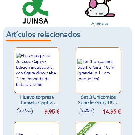
Animales
Artículos relacionados
Huevo sorpresa
Set 3 Unicornios
Jurassic Captivz
Sparkle Girlz, 18cm
Edición
(grande) y 11 cm
9,95 €
14,95 €
3 años
3 años
incubadora, con
(pequeños)
figura dino bebe 7
cm, moneda de
NOVEDAD
batalla y slime