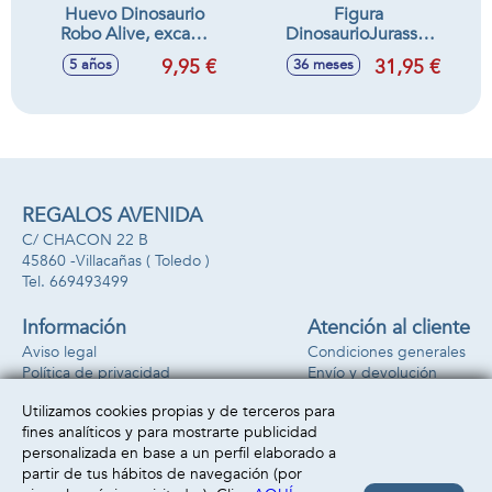
Huevo Dinosaurio
Figura
Robo Alive, excava
DinosaurioJurassic
y descubre la figura
World Carnotaurus
9,95 €
31,95 €
5 años
36 meses
17,7X13,8X11,3cm
22x22x10 cm
REGALOS AVENIDA
C/ CHACON 22 B
45860 -
Villacañas
( Toledo )
669493499
Información
Atención al cliente
Aviso legal
Condiciones generales
Política de privacidad
Envío y devolución
Política de cookies
Contacto
Utilizamos cookies propias y de terceros para
Formas de pago
fines analíticos y para mostrarte publicidad
personalizada en base a un perfil elaborado a
partir de tus hábitos de navegación (por