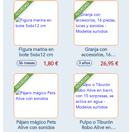
NOVEDAD
NOVEDAD
Figura marina en
Granja con
bote 5x6x12 cm
accesorios, 16
piezas, luces y
1,80 €
26,95 €
36 meses
3 años
sonidos - Modelos
surtidos
NOVEDAD
NOVEDAD
Pájaro mágico Pets
Pulpo o Tiburón
Alive con sonidos
Robo Alive en