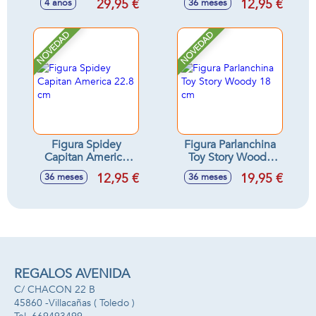
29,95 €
12,95 €
4 años
36 meses
pokeballs! incluye
2 pokeball y 1
figura - Modelos
NOVEDAD
NOVEDAD
surtidos
Figura Spidey
Figura Parlanchina
Capitan America
Toy Story Woody
22.8 cm
18 cm
12,95 €
19,95 €
36 meses
36 meses
REGALOS AVENIDA
C/ CHACON 22 B
45860 -
Villacañas
( Toledo )