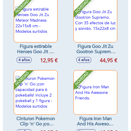
surtidos
haga efecto vapor,
NOVEDAD
NOVEDAD
luces y sonidos
Figura estirable
Figura Goo Jit Zu
Heroes Goo Jit Zu
Gootron Supremo.
Meteor Madness
Con 35 efectos de
12,95 €
44,95 €
4 años
4 años
22x15x8 cm -
luz y sonido.
Modelos surtidos
15x22x8 cm
NOVEDAD
NOVEDAD
Cinturon Pokemon
Figura Iron Man
Clip 'n' Go ¡con
And His Awesone
capacidad para 6
Friends.