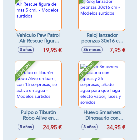
Vehículo Paw Patrol
Reloj lanzador
Air Rescue figura
peonzas 30x16 cm
de mas 5 cml. -
- Modelos surtidos
19,95 €
7,95 €
3 años
36 meses
Modelos surtidos
NOVEDAD
NOVEDAD
Pulpo o Tiburón
Huevo Smashers
Robo Alive en
Dinosaurio con
barril, con 15
figuras y 35
24,95 €
34,95 €
5 años
3 años
sorpresas, se activa
sorpresas, añade
en agua - Modelos
agua para que