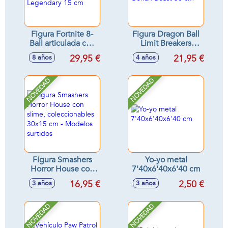
Figura Fortnite 8-
Figura Dragon Ball
Ball articulada con
Limit Breakers
accesorios serie
Series Gohan Beast
29,95 €
21,95 €
8 años
4 años
Legendary 15 cm
30 cm
NOVEDAD
NOVEDAD
Figura Smashers
Yo-yo metal
Horror House con
7'40x6'40x6'40 cm
slime,
16,95 €
2,50 €
3 años
3 años
coleccionables
30x15 cm -
Modelos surtidos
NOVEDAD
NOVEDAD