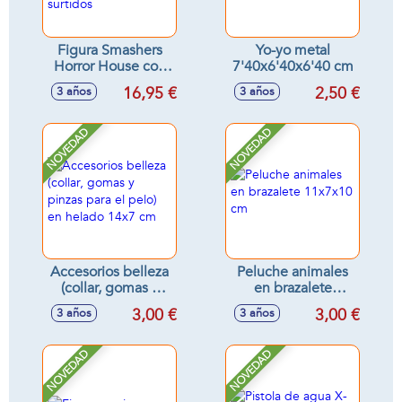
Figura Smashers
Yo-yo metal
Horror House con
7'40x6'40x6'40 cm
slime,
16,95 €
2,50 €
3 años
3 años
coleccionables
30x15 cm -
Modelos surtidos
NOVEDAD
NOVEDAD
Accesorios belleza
Peluche animales
(collar, gomas y
en brazalete
pinzas para el pelo)
11x7x10 cm
3,00 €
3,00 €
3 años
3 años
en helado 14x7 cm
NOVEDAD
NOVEDAD