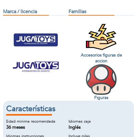
Marca / licencia
Familias
Accesorios figuras de
accion
Figuras
Características
Edad minima recomendada
Idiomas caja
36 meses
Inglés
Idiomas instrucciones
Incluye pilas