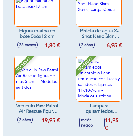
Figura marina en
Pistola de agua X-
bote 5x6x12 cm
Shot Nano Skins
Sonic, carga rápida
1,80 €
6,95 €
36 meses
3 años
NOVEDAD
NOVEDAD
Vehículo Paw Patrol
Lámpara
Air Rescue figura
quitamiedos
de mas 5 cml. -
Unicornio o León,
19,95 €
11,95
3 años
recién
Modelos surtidos
tentetieso con
nacido
luces y sonidos
€
relajantes