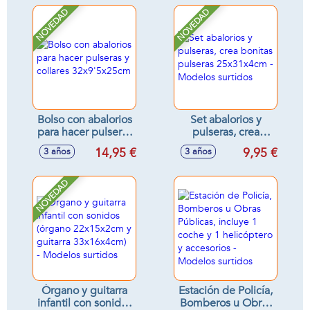
11x18x9cm -
NOVEDAD
NOVEDAD
Modelos surtidos
Bolso con abalorios
Set abalorios y
para hacer pulseras
pulseras, crea
y collares
bonitas pulseras
14,95 €
9,95 €
3 años
3 años
32x9'5x25cm
25x31x4cm -
Modelos surtidos
NOVEDAD
Órgano y guitarra
Estación de Policía,
infantil con sonidos
Bomberos u Obras