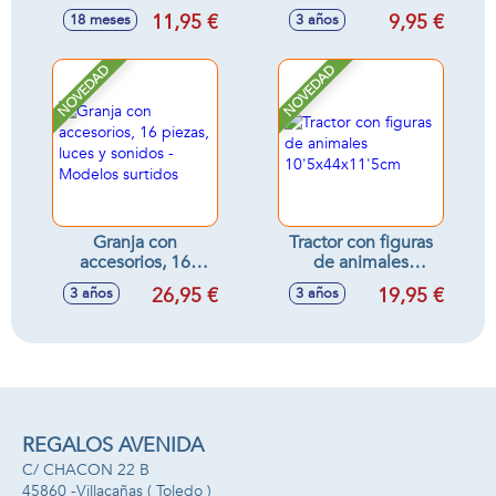
(órgano
Públicas, incluye 1
11,95 €
9,95 €
18 meses
3 años
22x15x2cm y
coche y 1
guitarra
helicóptero y
33x16x4cm) -
accesorios -
NOVEDAD
NOVEDAD
Modelos surtidos
Modelos surtidos
Granja con
Tractor con figuras
accesorios, 16
de animales
piezas, luces y
10'5x44x11'5cm
26,95 €
19,95 €
3 años
3 años
sonidos - Modelos
surtidos
REGALOS AVENIDA
C/ CHACON 22 B
45860 -
Villacañas
( Toledo )