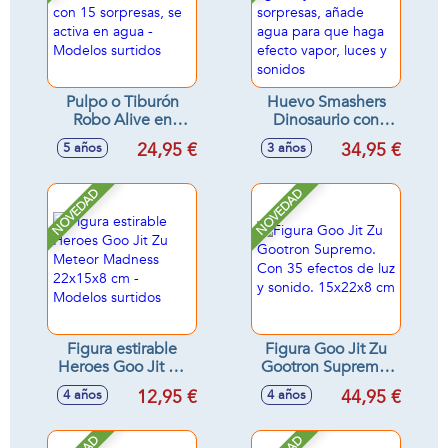
Pulpo o Tiburón
Huevo Smashers
Robo Alive en
Dinosaurio con
barril, con 15
figuras y 35
24,95 €
34,95 €
5 años
3 años
sorpresas, se activa
sorpresas, añade
en agua - Modelos
agua para que
surtidos
haga efecto vapor,
NOVEDAD
NOVEDAD
luces y sonidos
Figura estirable
Figura Goo Jit Zu
Heroes Goo Jit Zu
Gootron Supremo.
Meteor Madness
Con 35 efectos de
12,95 €
44,95 €
4 años
4 años
22x15x8 cm -
luz y sonido.
Modelos surtidos
15x22x8 cm