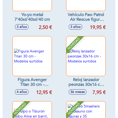
Yo-yo metal
Vehículo Paw Patrol
7'40x6'40x6'40 cm
Air Rescue figura
de mas 5 cml. -
2,50 €
19,95 €
3 años
3 años
Modelos surtidos
NOVEDAD
Figura Avenger
Reloj lanzador
Titan 30 cm -
peonzas 30x16 cm
Modelos surtidos
- Modelos surtidos
12,95 €
7,95 €
4 años
36 meses
NOVEDAD
NOVEDAD