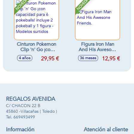
NOVEDAD
NOVEDAD
Cinturon Pokemon
Figura Iron Man
Clip 'n' Go ¡con
And His Awesone
capacidad para 6
Friends.
29,95 €
12,95 €
4 años
36 meses
pokeballs! incluye
2 pokeball y 1
figura - Modelos
surtidos
REGALOS AVENIDA
C/ CHACON 22 B
45860 -
Villacañas
( Toledo )
669493499
Información
Atención al cliente