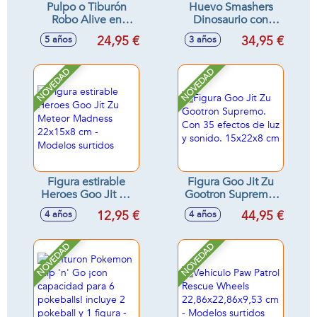
Pulpo o Tiburón
Huevo Smashers
Robo Alive en
Dinosaurio con
barril, con 15
figuras y 35
24,95 €
34,95 €
5 años
3 años
sorpresas, se activa
sorpresas, añade
en agua - Modelos
agua para que
surtidos
haga efecto vapor,
NOVEDAD
NOVEDAD
luces y sonidos
Figura estirable
Figura Goo Jit Zu
Heroes Goo Jit Zu
Gootron Supremo.
Meteor Madness
Con 35 efectos de
12,95 €
44,95 €
4 años
4 años
22x15x8 cm -
luz y sonido.
Modelos surtidos
15x22x8 cm
NOVEDAD
NOVEDAD