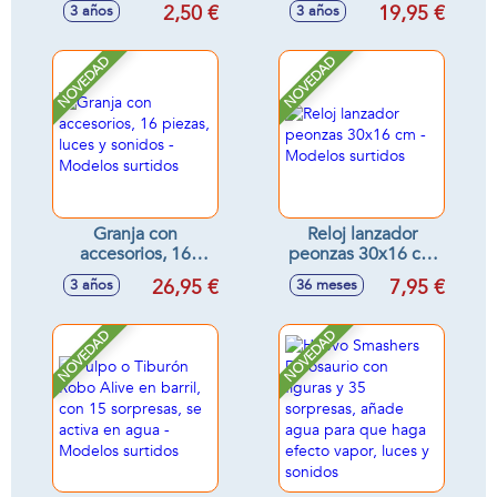
de mas 5 cml. -
2,50 €
19,95 €
3 años
3 años
Modelos surtidos
NOVEDAD
NOVEDAD
Granja con
Reloj lanzador
accesorios, 16
peonzas 30x16 cm
piezas, luces y
- Modelos surtidos
26,95 €
7,95 €
3 años
36 meses
sonidos - Modelos
surtidos
NOVEDAD
NOVEDAD