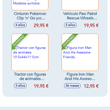
Cinturon Pokemon
Vehículo Paw Patrol
Clip 'n' Go ¡con
Rescue Wheels
capacidad para 6
22,86x22,86x9,53
29,95 €
19,95 €
4 años
3 años
pokeballs! incluye
cm - Modelos
2 pokeball y 1
surtidos
figura - Modelos
NOVEDAD
NOVEDAD
surtidos
Tractor con figuras
Figura Iron Man
de animales
And His Awesone
10'5x44x11'5cm
Friends.
19,95 €
12,95 €
3 años
36 meses