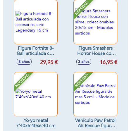
NOVEDAD
Figura Fortnite 8-
Figura Smashers
Ball articulada con
Horror House con
accesorios serie
slime,
29,95 €
16,95 €
8 años
3 años
Legendary 15 cm
coleccionables
30x15 cm -
Modelos surtidos
NOVEDAD
NOVEDAD
Yo-yo metal
Vehículo Paw Patrol
7'40x6'40x6'40 cm
Air Rescue figura