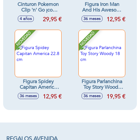
Cinturon Pokemon
Figura Iron Man
Clip 'n' Go ¡con
And His Awesone
capacidad para 6
Friends.
29,95 €
12,95 €
4 años
36 meses
pokeballs! incluye
2 pokeball y 1
figura - Modelos
NOVEDAD
NOVEDAD
surtidos
Figura Spidey
Figura Parlanchina
Capitan America
Toy Story Woody
22.8 cm
18 cm
12,95 €
19,95 €
36 meses
36 meses
REGALOS AVENIDA