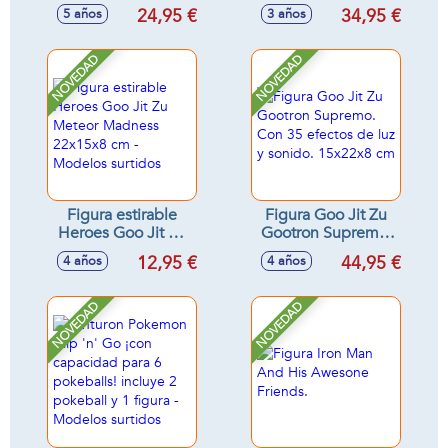
barril, con 15
figuras y 35
24,95 €
34,95 €
5 años
3 años
sorpresas, se activa
sorpresas, añade
en agua - Modelos
agua para que
surtidos
haga efecto vapor,
NOVEDAD
NOVEDAD
luces y sonidos
Figura estirable
Figura Goo Jit Zu
Heroes Goo Jit Zu
Gootron Supremo.
Meteor Madness
Con 35 efectos de
12,95 €
44,95 €
4 años
4 años
22x15x8 cm -
luz y sonido.
Modelos surtidos
15x22x8 cm
NOVEDAD
NOVEDAD