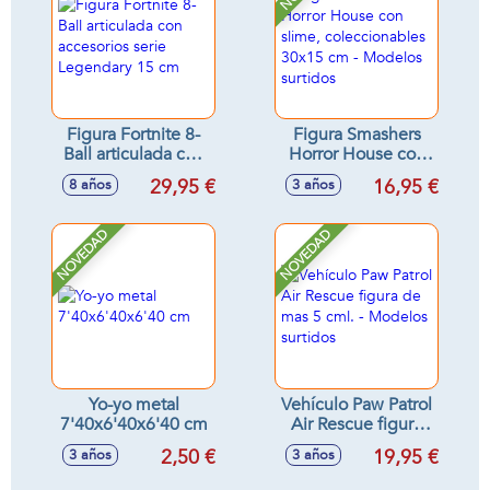
Figura Fortnite 8-
Figura Smashers
Ball articulada con
Horror House con
accesorios serie
slime,
29,95 €
16,95 €
8 años
3 años
Legendary 15 cm
coleccionables
30x15 cm -
Modelos surtidos
NOVEDAD
NOVEDAD
Yo-yo metal
Vehículo Paw Patrol
7'40x6'40x6'40 cm
Air Rescue figura
de mas 5 cml. -
2,50 €
19,95 €
3 años
3 años
Modelos surtidos