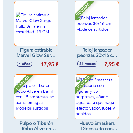
NOVEDAD
Figura estirable
Reloj lanzador
Marvel Glow Surge
peonzas 30x16 cm
Hulk. Brilla en la
- Modelos surtidos
17,95 €
7,95 €
4 años
36 meses
oscuridad. 13 CM
NOVEDAD
NOVEDAD
Pulpo o Tiburón
Huevo Smashers
Robo Alive en
Dinosaurio con