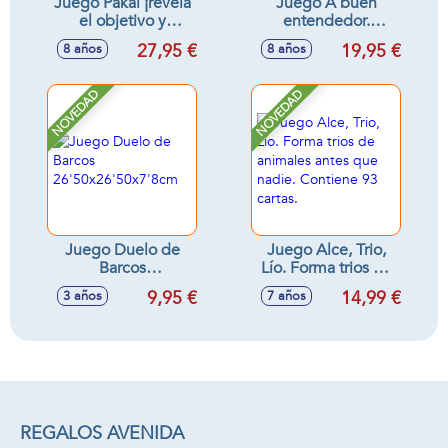
Juego Pakal ¡revela
Juego A buen
el objetivo y
entendedor.
encuentra los
Prueba tu habilidad
27,95 €
19,95 €
8 años
8 años
símbolos!
para comunicarte
de forma eficiente.
NOVEDAD
NOVEDAD
Juego Duelo de
Juego Alce, Trio,
Barcos
Lío. Forma trios de
26'50x26'50x7'8cm
animales antes que
9,95 €
14,99 €
3 años
7 años
nadie. Contiene 93
cartas.
REGALOS AVENIDA