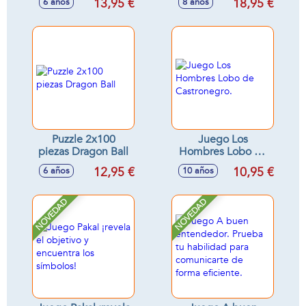
13,95 €
18,95 €
6 años
8 años
Monstruos
Familia
Puzzle 2x100
Juego Los
piezas Dragon Ball
Hombres Lobo de
Castronegro.
12,95 €
10,95 €
6 años
10 años
NOVEDAD
NOVEDAD