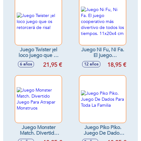
Juego Twister ¡el
Juego Ni Fu, Ni Fa.
loco juego que os
El juego
retorcerá de risa!
cooperativo más
21,95 €
18,95 €
6 años
12 años
divertivo de todos
los tiempos.
11x20x4 cm
Juego Monster
Juego Piko Piko.
Match. Divertido
Juego De Dados
Juego Para Atrapar
Para Toda La