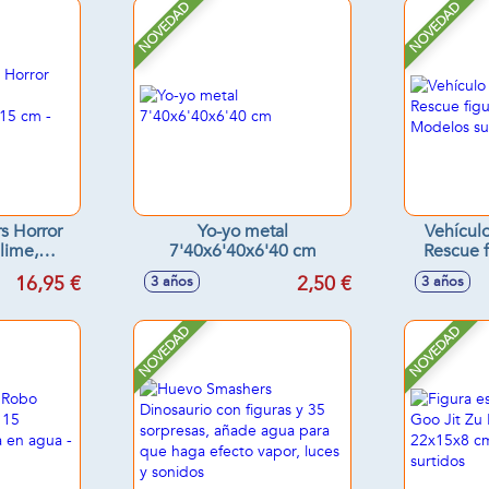
NOVEDAD
NOVEDAD
s Horror
Yo-yo metal
Vehículo
lime,
7'40x6'40x6'40 cm
Rescue f
30x15 cm -
cml. - M
16,95 €
2,50 €
3 años
3 años
tidos
NOVEDAD
NOVEDAD