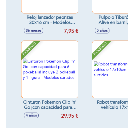
Reloj lanzador peonzas
Pulpo o Tibur
30x16 cm - Modelos
Alive en barril
surtidos
sorpresas, se a
7,95 €
36 meses
5 años
agua - Modelos 
NOVEDAD
NOVEDAD
Cinturon Pokemon Clip 'n'
Robot transfor
Go ¡con capacidad para 6
vehículo 17x
pokeballs! incluye 2
Modelos sur
29,95 €
4 años
pokeball y 1 figura -
Modelos surtidos