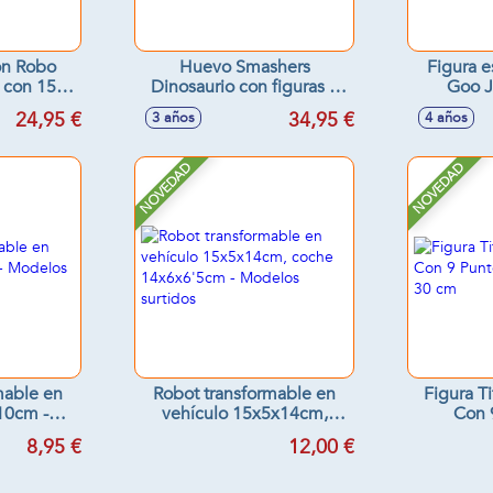
ón Robo
Huevo Smashers
Figura e
, con 15
Dinosaurio con figuras y
Goo J
ctiva en
35 sorpresas, añade agua
Madness
24,95 €
34,95 €
3 años
4 años
surtidos
para que haga efecto
Model
vapor, luces y sonidos
NOVEDAD
NOVEDAD
mable en
Robot transformable en
Figura T
10cm -
vehículo 15x5x14cm,
Con 
tidos
coche 14x6x6'5cm -
Articu
8,95 €
12,00 €
Modelos surtidos