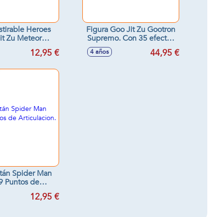
stirable Heroes
Figura Goo Jit Zu Gootron
it Zu Meteor
Supremo. Con 35 efectos
 22x15x8 cm -
de luz y sonido. 15x22x8
12,95 €
44,95 €
4 años
os surtidos
cm
itán Spider Man
9 Puntos de
lacion. 30 cm
12,95 €