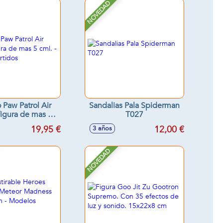
NOVEDAD
 Paw Patrol Air
Sandalias Pala Spiderman
igura de mas 5
T027
odelos surtidos
19,95 €
12,00 €
3 años
NOVEDAD