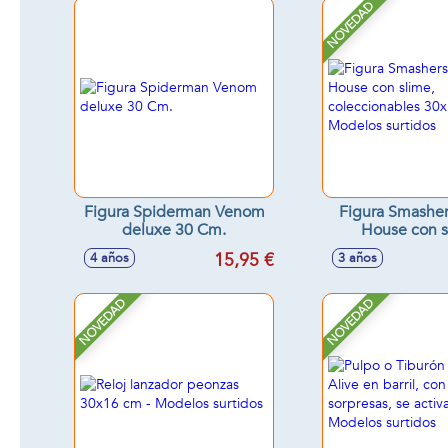
NOVEDAD
Figura Spiderman Venom
Figura Smasher
deluxe 30 Cm.
House con s
coleccionables 
15,95 €
4 años
3 años
Modelos sur
NOVEDAD
NOVEDAD