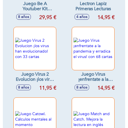
Juego Be A
Lectron Lapiz
Youtuber Kit
Primeras Lecturas
Cientifico ¡10 Pasos
29,95 €
14,95 €
8 años
4 años
Para Crear Un Canal
Youtuber! Con 13
Experimentos
Juego Virus 2
Juego Virus
Evolucion ¡los virus
¡enfrentate a la
han evolucionado!
pandemia y
11,95 €
14,95 €
8 años
8 años
con 33 cartas
erradica el virus!
con 68 cartas