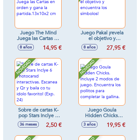
Juego The Mind
Juego Pakal ¡revela
Juega las Cartas en
el objetivo y
orden y gana la
encuentra los
14,95 €
27,95 €
8 años
8 años
partida.13x10x2
símbolos!
cm
NOVEDAD
NOVEDAD
Sobre de cartas K-
Juego Goula
pop Stars Inclye 6
Hidden Chicks.
Photocarsd
Incluye 2 modos de
2,50 €
19,95 €
36 meses
3 años
interactivas.
juego. Encuentra
Escanea y Qr y
los pollitos para
baila co tu idolo
completar la