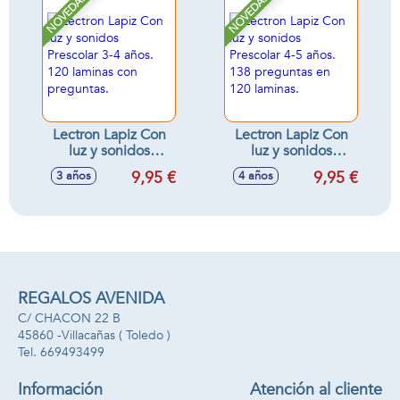
NOVEDAD
NOVEDAD
favorito! (Exp. 24)
gallina.
Lectron Lapiz Con
Lectron Lapiz Con
luz y sonidos
luz y sonidos
Prescolar 3-4 años.
Prescolar 4-5 años.
9,95 €
9,95 €
3 años
4 años
120 laminas con
138 preguntas en
preguntas.
120 laminas.
REGALOS AVENIDA
C/ CHACON 22 B
45860 -
Villacañas
( Toledo )
669493499
Información
Atención al cliente