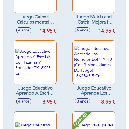
Juego Catowl.
Juego Match and
Cálculos mentales
Catch. Mejora la
al momento
lectura en inglés
14,95 €
14,95 €
4 años
6 años
Juego Educativo
Juego Educativo
Aprendo A Escribir
Aprende Los
Con Pizarras Y
Números Del 1 Al
8,95 €
8,95 €
4 años
3 años
Rotulador 7X18X23
10 ¡Con 3
Cm
Modalidades De
Juego! 18X23X5,5
NOVEDAD
Cm