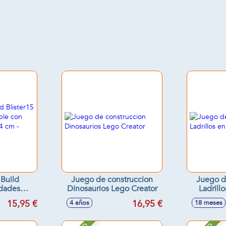
 Build
Juego de construccion
Juego d
idades
Dinosaurios Lego Creator
Ladrillos en caja L
n otras
15,95 €
16,95 €
4 años
18 meses
4 cm -
tidos