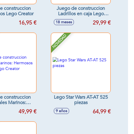
e construccion
Juego de construccion
os Lego Creator
Ladrillos en caja Lego
Duplo
16,95 €
29,99 €
18 meses
NOVEDAD
e construccion
Lego Star Wars AT-AT 525
les Marinos:
piezas
 Delfines Lego
49,99 €
64,99 €
9 años
Creator