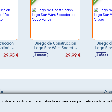
truccion
Juego de Construccion
Juego d
olibrí De
Lego Star Wars Speeder
Lego Sta
Creator
de Cobb Vanth
29,95 €
29,99 €
8 meses
6 años
ión
Aten
Cond
a mostrarte publicidad personalizada en base a un perfil elaborado a pa
privacidad
Enví
cookies
Cont