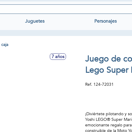
Juguetes
Personajes
 caja
Juego de co
7 años
Lego Super 
Ref.
124-72031
¡Diviértete pilotando y 
Yoshi LEGO® Super Mario™
emocionante regalo para 
construible de la Moto Y