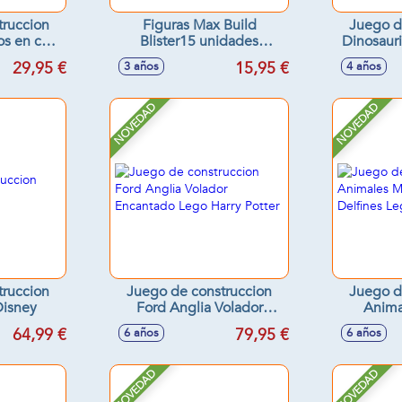
truccion
Figuras Max Build
Juego d
os en caja
Blister15 unidades
Dinosauri
 Classic
(compatible con otras
29,95 €
15,95 €
3 años
4 años
marcas) 36x24 cm -
Modelos surtidos
NOVEDAD
NOVEDAD
truccion
Juego de construccion
Juego d
Disney
Ford Anglia Volador
Anima
Encantado Lego Harry
Hermosos
64,99 €
79,95 €
6 años
6 años
Potter
NOVEDAD
NOVEDAD