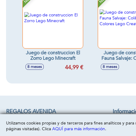
Juego de construccion El
Juego de cons
Zorro Lego Minecraft
Fauna Salvaje: C
Colores Lego 
44,99 €
8 meses
8 meses
REGALOS AVENIDA
Informac
C/ CHACON 22 B
Aviso legal
Utilizamos cookies propias y de terceros para fines analíticos y par
45860 -
Villacañas
( Toledo )
Política de 
páginas visitadas). Clica
AQUÍ para más información
.
669493499
Política de 