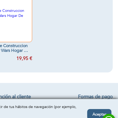
e Construccion
r Wars Hogar De
Grogu
19,95 €
ción al cliente
Formas de pago
iciones generales
rtir de tus hábitos de navegación (por ejemplo,
o y devolución
acto
Aceptar