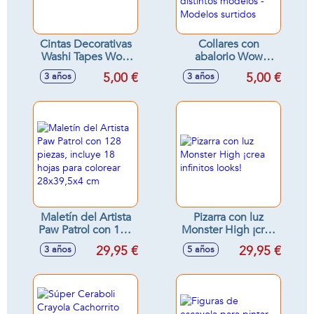
Cintas Decorativas
Collares con
Washi Tapes Wow
abalorio Wow
Generation
Generation.
5,00 €
5,00 €
3 años
3 años
Colecciona los
distintos modelos -
Modelos surtidos
Maletín del Artista
Pizarra con luz
Paw Patrol con 128
Monster High ¡crea
piezas, incluye 18
infinitos looks!
29,95 €
29,95 €
3 años
5 años
hojas para colorear
28x39,5x4 cm