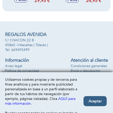
29,95 €
24,95 €
7 años
7 años
Incluye 50
boligrafos con los
accesorios.
personajes.
28,88x24,95x5,45
cm
REGALOS AVENIDA
C/ CHACON 22 B
45860 -
Villacañas
( Toledo )
669493499
Información
Atención al cliente
Aviso legal
Condiciones generales
Política de privacidad
Envío y devolución
Política de cookies
Contacto
Utilizamos cookies propias y de terceros para
Formas de pago
fines analíticos y para mostrarte publicidad
personalizada en base a un perfil elaborado a
partir de tus hábitos de navegación (por
ejemplo, páginas visitadas). Clica
AQUÍ para
Aceptar
más información
.