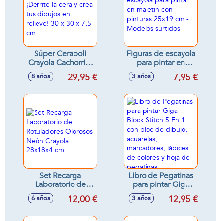
Súper Ceraboli
Figuras de escayola
Crayola Cachorrito
para pintar en
¡Derrite la cera y
maletin con
29,95 €
7,95 €
8 años
3 años
crea tus dibujos en
pinturas 25x19 cm -
relieve! 30 x 30 x
Modelos surtidos
7,5 cm
Set Recarga
Libro de Pegatinas
Laboratorio de
para pintar Giga
Rotuladores
Block Stitch 5 En 1
12,00 €
12,95 €
6 años
3 años
Olorosos Neón
con bloc de dibujo,
Crayola 28x18x4
acuarelas,
cm
marcadores,