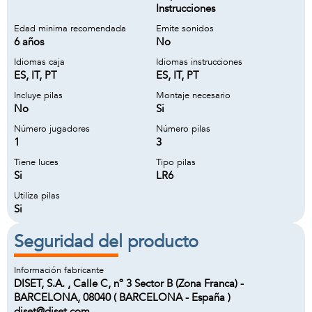
Instrucciones
Edad minima recomendada
Emite sonidos
6 años
No
Idiomas caja
Idiomas instrucciones
ES, IT, PT
ES, IT, PT
Incluye pilas
Montaje necesario
No
Si
Número jugadores
Número pilas
1
3
Tiene luces
Tipo pilas
Si
LR6
Utiliza pilas
Si
Seguridad del producto
Información fabricante
DISET, S.A. , Calle C, nº 3 Sector B (Zona Franca) -
BARCELONA, 08040 ( BARCELONA - España )
diset@diset.com