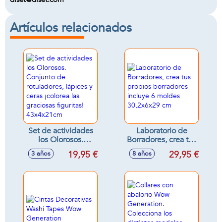
Artículos relacionados
Set de actividades
Laboratorio de
los Olorosos.
Borradores, crea tus
Conjunto de
propios borradores
19,95 €
29,95 €
3 años
8 años
rotuladores, lápices
incluye 6 moldes
y ceras ¡colorea las
30,2x6x29 cm
graciosas figuritas!
43x4x21cm