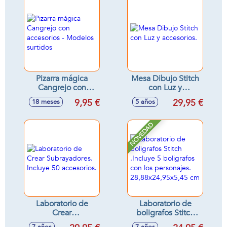
lápices de colores y
hoja de pegatinas
Pizarra mágica
Mesa Dibujo Stitch
Cangrejo con
con Luz y
accesorios -
accesorios.
9,95 €
29,95 €
18 meses
5 años
Modelos surtidos
NOVEDAD
Laboratorio de
Laboratorio de
Crear
boligrafos Stitch
Subrayadores.
.Incluye 5