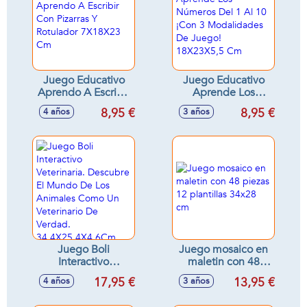
Juego Educativo
Juego Educativo
Aprendo A Escribir
Aprende Los
Con Pizarras Y
Números Del 1 Al
8,95 €
8,95 €
4 años
3 años
Rotulador 7X18X23
10 ¡Con 3
Cm
Modalidades De
Juego! 18X23X5,5
Cm
Juego Boli
Juego mosaico en
Interactivo
maletin con 48
Veterinaria.
piezas 12 plantillas
17,95 €
13,95 €
4 años
3 años
Descubre El
34x28 cm
Mundo De Los