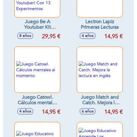
Juego Be A
Lectron Lapiz
Youtuber Kit
Primeras Lecturas
Cientifico ¡10 Pasos
29,95 €
14,95 €
8 años
4 años
Para Crear Un Canal
Youtuber! Con 13
Experimentos
Juego Catowl.
Juego Match and
Cálculos mentales
Catch. Mejora la
al momento
lectura en inglés
14,95 €
14,95 €
4 años
6 años