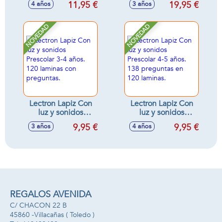
11,95 €
19,95 €
4 años
3 años
juego. Encuentra
los pollitos para
completar la
NOVEDAD
NOVEDAD
gallina.
Lectron Lapiz Con
Lectron Lapiz Con
luz y sonidos
luz y sonidos
Prescolar 3-4 años.
Prescolar 4-5 años.
9,95 €
9,95 €
3 años
4 años
120 laminas con
138 preguntas en
preguntas.
120 laminas.
REGALOS AVENIDA
C/ CHACON 22 B
45860 -
Villacañas
( Toledo )