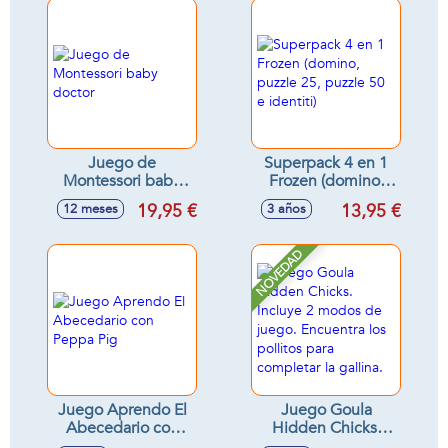
Animales Como Un
Veterinario De
Verdad.
34,4X25,4X4,6Cm
Juego de
Superpack 4 en 1
Montessori baby
Frozen (domino,
doctor
puzzle 25, puzzle
19,95 €
13,95 €
12 meses
3 años
50 e identiti)
NOVEDAD
Juego Aprendo El
Juego Goula
Abecedario con
Hidden Chicks.
Peppa Pig
Incluye 2 modos de