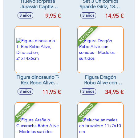
Huevo sorpresa
Set 3 Unicornios
Jurassic Captivz
Sparkle Girlz, 18cm
Edición
(grande) y 11 cm
9,95 €
14,95 €
3 años
3 años
incubadora, con
(pequeños)
figura dino bebe 7
cm, moneda de
NOVEDAD
batalla y slime
Figura dinosaurio T-
Figura Dragón
Rex Robo Alive,
Robo Alive con
Dino action,
sonidos - Modelos
11,95 €
34,95 €
3 años
3 años
21x14x6cm
surtidos
NOVEDAD
NOVEDAD