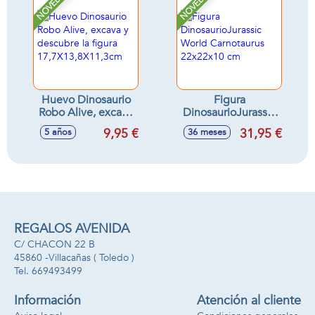
NOVEDAD
NOVEDAD
luces y sonidos
Huevo Dinosaurio
Figura
Robo Alive, excava
DinosaurioJurassic
y descubre la figura
World Carnotaurus
9,95 €
31,95 €
5 años
36 meses
17,7X13,8X11,3cm
22x22x10 cm
REGALOS AVENIDA
C/ CHACON 22 B
45860 -
Villacañas
( Toledo )
669493499
Información
Atención al cliente