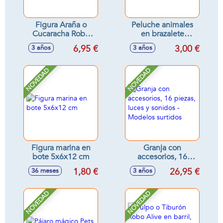
Figura Araña o
Peluche animales
Cucaracha Robo
en brazalete
Alive - Modelos
11x7x10 cm
6,95 €
3,00 €
3 años
3 años
surtidos
NOVEDAD
NOVEDAD
Figura marina en
Granja con
bote 5x6x12 cm
accesorios, 16
piezas, luces y
1,80 €
26,95 €
36 meses
3 años
sonidos - Modelos
surtidos
NOVEDAD
NOVEDAD