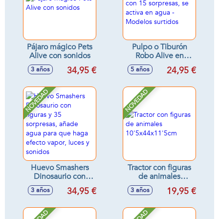
Pájaro mágico Pets
Pulpo o Tiburón
Alive con sonidos
Robo Alive en
barril, con 15
34,95 €
24,95 €
3 años
5 años
sorpresas, se activa
en agua - Modelos
surtidos
NOVEDAD
NOVEDAD
Huevo Smashers
Tractor con figuras
Dinosaurio con
de animales
figuras y 35
10'5x44x11'5cm
34,95 €
19,95 €
3 años
3 años
sorpresas, añade
agua para que
haga efecto vapor,