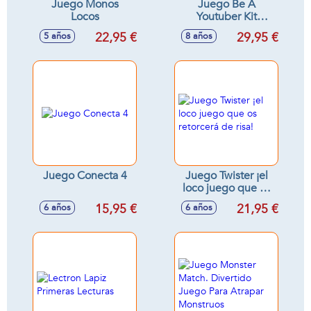
Juego Monos
Juego Be A
Locos
Youtuber Kit
Cientifico ¡10 Pasos
22,95 €
29,95 €
5 años
8 años
Para Crear Un Canal
Youtuber! Con 13
Experimentos
Juego Conecta 4
Juego Twister ¡el
loco juego que os
retorcerá de risa!
15,95 €
21,95 €
6 años
6 años