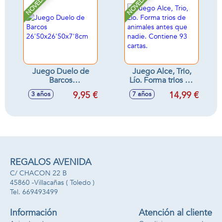
NOVEDAD
NOVEDAD
Juego Duelo de
Juego Alce, Trio,
Barcos
Lío. Forma trios de
26'50x26'50x7'8cm
animales antes que
9,95 €
14,99 €
3 años
7 años
nadie. Contiene 93
cartas.
REGALOS AVENIDA
C/ CHACON 22 B
45860 -
Villacañas
( Toledo )
669493499
Información
Atención al cliente