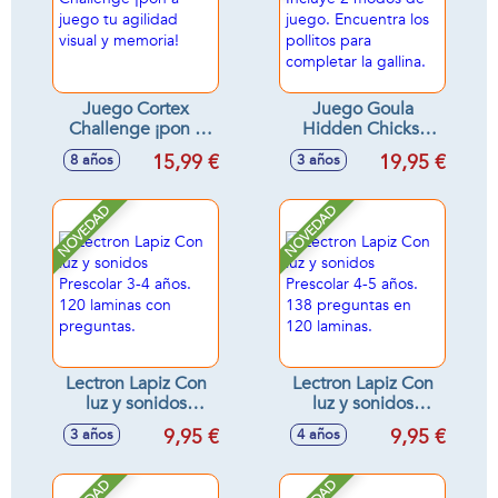
Juego Cortex
Juego Goula
Challenge ¡pon a
Hidden Chicks.
juego tu agilidad
Incluye 2 modos de
15,99 €
19,95 €
8 años
3 años
visual y memoria!
juego. Encuentra
los pollitos para
completar la
NOVEDAD
NOVEDAD
gallina.
Lectron Lapiz Con
Lectron Lapiz Con
luz y sonidos
luz y sonidos
Prescolar 3-4 años.
Prescolar 4-5 años.
9,95 €
9,95 €
3 años
4 años
120 laminas con
138 preguntas en
preguntas.
120 laminas.