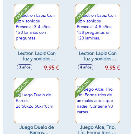
los pollitos para
completar la
NOVEDAD
NOVEDAD
gallina.
Lectron Lapiz Con
Lectron Lapiz Con
luz y sonidos
luz y sonidos
Prescolar 3-4 años.
Prescolar 4-5 años.
9,95 €
9,95 €
3 años
4 años
120 laminas con
138 preguntas en
preguntas.
120 laminas.
NOVEDAD
NOVEDAD
Juego Duelo de
Juego Alce, Trio,
Barcos
Lío. Forma trios de