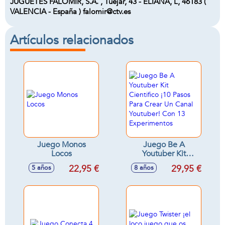
JUGUETES FALOMIR, S.A. , Tuéjar, 43 - ELIANA, L, 46183 (
VALENCIA - España ) falomir@ctv.es
Artículos relacionados
Juego Monos
Juego Be A
Locos
Youtuber Kit
Cientifico ¡10 Pasos
22,95 €
29,95 €
5 años
8 años
Para Crear Un Canal
Youtuber! Con 13
Experimentos