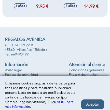
26'50x26'50x7'8cm
animales antes que
9,95 €
14,99 €
3 años
7 años
nadie. Contiene 93
cartas.
REGALOS AVENIDA
C/ CHACON 22 B
45860 -
Villacañas
( Toledo )
669493499
Información
Atención al cliente
Aviso legal
Condiciones generales
Política de privacidad
Envío y devolución
Política de cookies
Contacto
Utilizamos cookies propias y de terceros para
Formas de pago
fines analíticos y para mostrarte publicidad
personalizada en base a un perfil elaborado a
partir de tus hábitos de navegación (por
ejemplo, páginas visitadas). Clica
AQUÍ para
Aceptar
más información
.