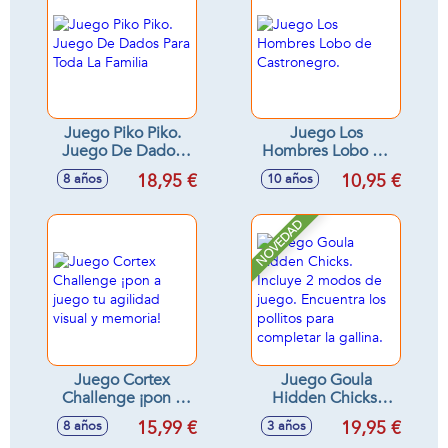
Juego Piko Piko.
Juego Los
Juego De Dados
Hombres Lobo de
Para Toda La
Castronegro.
18,95 €
10,95 €
8 años
10 años
Familia
NOVEDAD
Juego Cortex
Juego Goula
Challenge ¡pon a
Hidden Chicks.
juego tu agilidad
Incluye 2 modos de
15,99 €
19,95 €
8 años
3 años
visual y memoria!
juego. Encuentra