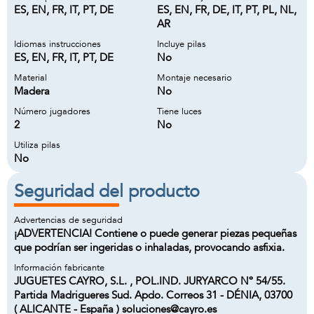
ES, EN, FR, IT, PT, DE
ES, EN, FR, DE, IT, PT, PL, NL,
AR
Idiomas instrucciones
Incluye pilas
ES, EN, FR, IT, PT, DE
No
Material
Montaje necesario
Madera
No
Número jugadores
Tiene luces
2
No
Utiliza pilas
No
Seguridad del producto
Advertencias de seguridad
¡ADVERTENCIA! Contiene o puede generar piezas pequeñas
que podrían ser ingeridas o inhaladas, provocando asfixia.
Información fabricante
JUGUETES CAYRO, S.L. , POL.IND. JURYARCO Nº 54/55.
Partida Madrigueres Sud. Apdo. Correos 31 - DÉNIA, 03700
( ALICANTE - España ) soluciones@cayro.es