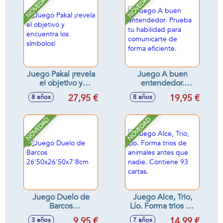
NOVEDAD
NOVEDAD
Juego Pakal ¡revela
Juego A buen
el objetivo y
entendedor.
encuentra los
Prueba tu habilidad
27,95 €
19,95 €
8 años
8 años
símbolos!
para comunicarte
de forma eficiente.
NOVEDAD
NOVEDAD
Juego Duelo de
Juego Alce, Trio,
Barcos
Lío. Forma trios de
26'50x26'50x7'8cm
animales antes que
9,95 €
14,99 €
3 años
7 años