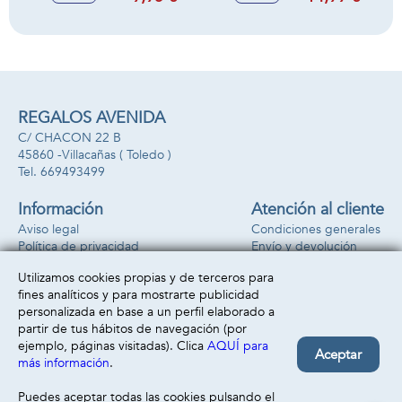
nadie. Contiene 93
cartas.
REGALOS AVENIDA
C/ CHACON 22 B
45860 -
Villacañas
( Toledo )
669493499
Información
Atención al cliente
Aviso legal
Condiciones generales
Política de privacidad
Envío y devolución
Política de cookies
Contacto
Utilizamos cookies propias y de terceros para
Formas de pago
fines analíticos y para mostrarte publicidad
personalizada en base a un perfil elaborado a
partir de tus hábitos de navegación (por
ejemplo, páginas visitadas). Clica
AQUÍ para
Aceptar
más información
.
Puedes aceptar todas las cookies pulsando el