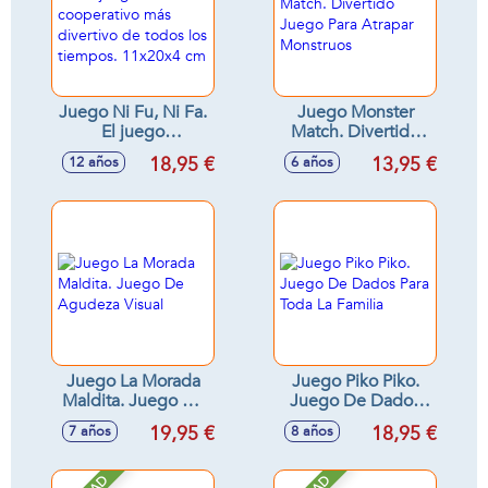
Juego Ni Fu, Ni Fa.
Juego Monster
El juego
Match. Divertido
cooperativo más
Juego Para Atrapar
18,95 €
13,95 €
12 años
6 años
divertivo de todos
Monstruos
los tiempos.
11x20x4 cm
Juego La Morada
Juego Piko Piko.
Maldita. Juego De
Juego De Dados
Agudeza Visual
Para Toda La
19,95 €
18,95 €
7 años
8 años
Familia