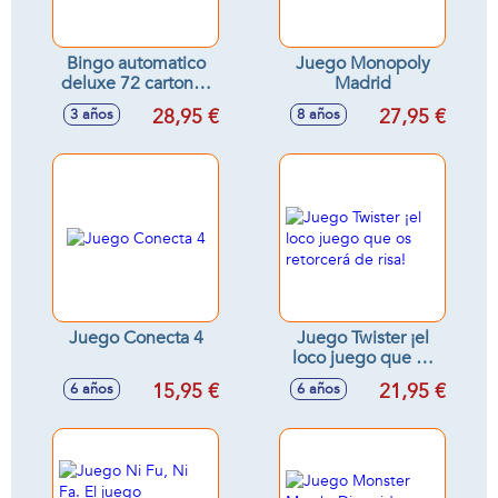
Bingo automatico
Juego Monopoly
deluxe 72 cartones
Madrid
30x42x23 cm
28,95 €
27,95 €
3 años
8 años
Juego Conecta 4
Juego Twister ¡el
loco juego que os
retorcerá de risa!
15,95 €
21,95 €
6 años
6 años