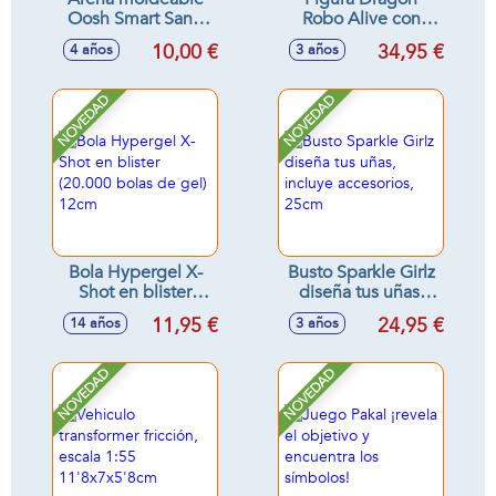
Oosh Smart Sand
Robo Alive con
1Kg
sonidos - Modelos
10,00 €
34,95 €
4 años
3 años
surtidos
NOVEDAD
NOVEDAD
Bola Hypergel X-
Busto Sparkle Girlz
Shot en blister
diseña tus uñas,
(20.000 bolas de
incluye accesorios,
11,95 €
24,95 €
14 años
3 años
gel) 12cm
25cm
NOVEDAD
NOVEDAD