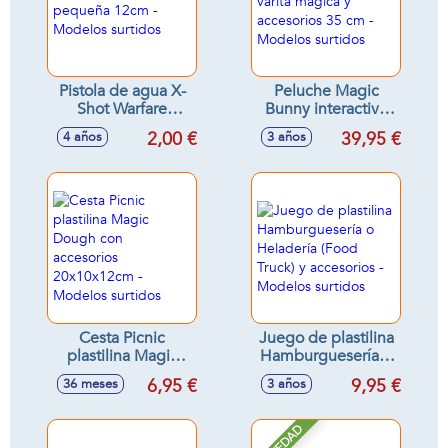
Pistola de agua X-
Peluche Magic
Shot Warfare
Bunny interactivo
pequeña 12cm -
con varita mágica y
2,00 €
39,95 €
4 años
3 años
Modelos surtidos
accesorios 35 cm -
Modelos surtidos
Cesta Picnic
Juego de plastilina
plastilina Magic
Hamburguesería o
Dough con
Heladería (Food
6,95 €
9,95 €
36 meses
3 años
accesorios
Truck) y accesorios
20x10x12cm -
- Modelos surtidos
Modelos surtidos