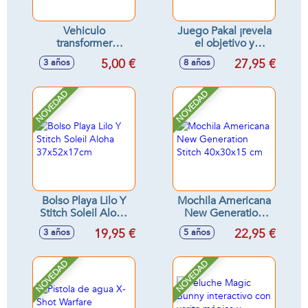
Vehiculo
Juego Pakal ¡revela
transformer
el objetivo y
fricción, escala 1:55
encuentra los
5,00 €
27,95 €
3 años
8 años
11'8x7x5'8cm
símbolos!
NOVEDAD
NOVEDAD
Bolso Playa Lilo Y
Mochila Americana
Stitch Soleil Aloha
New Generation
37x52x17cm
Stitch 40x30x15 cm
19,95 €
22,95 €
3 años
5 años
NOVEDAD
NOVEDAD