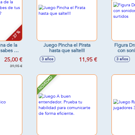
- 37 %
na de la
Juego Pincha el Pirata
Figura Dr
 sabes de
hasta que salte!!!
con son
miliares?
25,00 €
11,95 €
3 años
3 años
3,7cm
39,95 €
NOVEDAD