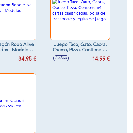
agón Robo Alive
Juego Taco, Gato, Cabra,
idos - Modelos
Queso, Pizza. Contiene 64
surtidos
cartas plastificadas, bolsa
34,95 €
14,99 €
8 años
de transporte y reglas de
juego