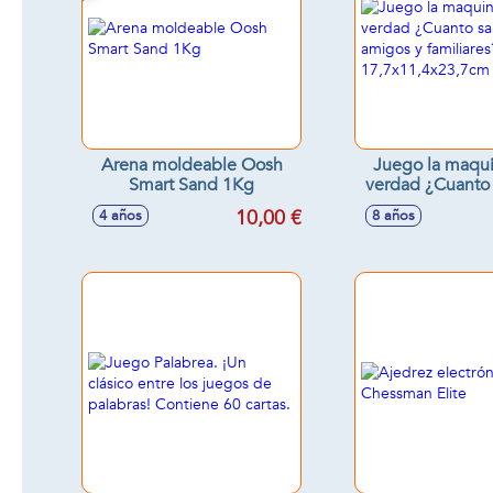
Arena moldeable Oosh
Juego la maqui
Smart Sand 1Kg
verdad ¿Cuanto
tus amigos y fa
10,00 €
4 años
8 años
17,7x11,4x2