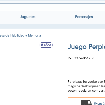
Juguetes
Personajes
sa de Habilidad y Memoria
Juego Perpl
8 años
Ref.
337-6064756
Perplexus ha vuelto con 
mágicos desbloquean las 
botón revela un compart
Envío 2