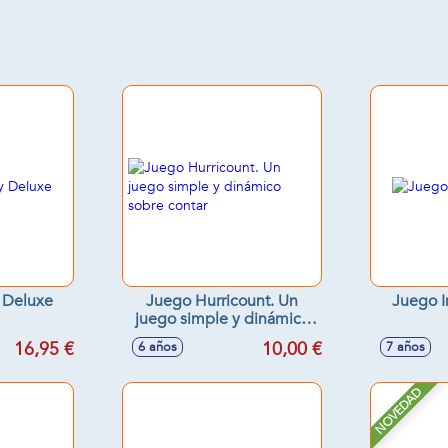
 Deluxe
Juego Hurricount. Un
Juego I
juego simple y dinámico
sobre contar
16,95 €
10,00 €
6 años
7 años
NOVEDAD