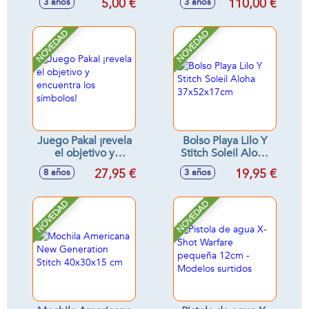
5,00 €
110,00 €
3 años
3 años
11'8x7x5'8cm
40X63X26Cm
NOVEDAD
NOVEDAD
Juego Pakal ¡revela
Bolso Playa Lilo Y
el objetivo y
Stitch Soleil Aloha
encuentra los
37x52x17cm
27,95 €
19,95 €
8 años
3 años
símbolos!
NOVEDAD
NOVEDAD