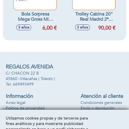
Bola Sorpresa
Trolley Cabina 20"
Mega Gross Mini
Real Madrd 2ª
serie 2 comida
Equipacion 23/24
6,00 €
90,00 €
3 años
3 años
asquerosa 9'5 x 9'5
34,5X55X20Cm
x 9'5cm
REGALOS AVENIDA
C/ CHACON 22 B
45860 -
Villacañas
( Toledo )
669493499
Información
Atención al cliente
Aviso legal
Condiciones generales
Política de privacidad
Envío y devolución
Política de cookies
Contacto
Utilizamos cookies propias y de terceros para
Formas de pago
fines analíticos y para mostrarte publicidad