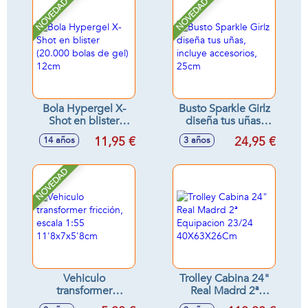
NOVEDAD
NOVEDAD
Bola Hypergel X-
Busto Sparkle Girlz
Shot en blister
diseña tus uñas,
(20.000 bolas de
incluye accesorios,
11,95 €
24,95 €
14 años
3 años
gel) 12cm
25cm
NOVEDAD
Vehiculo
Trolley Cabina 24"
transformer
Real Madrd 2ª
fricción, escala 1:55
Equipacion 23/24