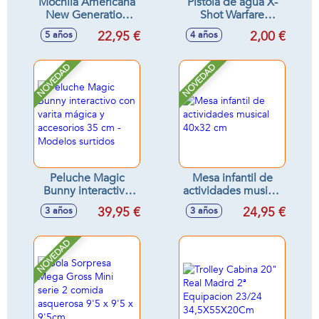
Mochila Americana
Pistola de agua X-
New Generation
Shot Warfare
Stitch 40x30x15 cm
pequeña 12cm -
22,95 €
2,00 €
5 años
4 años
Modelos surtidos
NOVEDAD
NOVEDAD
Peluche Magic
Mesa infantil de
Bunny interactivo
actividades musical
con varita mágica y
40x32 cm
39,95 €
24,95 €
3 años
3 años
accesorios 35 cm -
Modelos surtidos
NOVEDAD