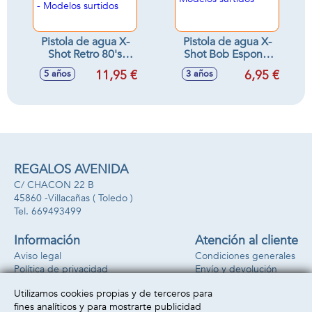
Pistola de agua X-
Pistola de agua X-
Shot Retro 80's
Shot Bob Esponja
Super Splash, carga
10X14,8X4,5cm -
11,95 €
6,95 €
5 años
3 años
rápida
Modelos surtidos
22X40X7,6cm -
Modelos surtidos
REGALOS AVENIDA
C/ CHACON 22 B
45860 -
Villacañas
( Toledo )
669493499
Información
Atención al cliente
Aviso legal
Condiciones generales
Política de privacidad
Envío y devolución
Política de cookies
Contacto
Utilizamos cookies propias y de terceros para
Formas de pago
fines analíticos y para mostrarte publicidad