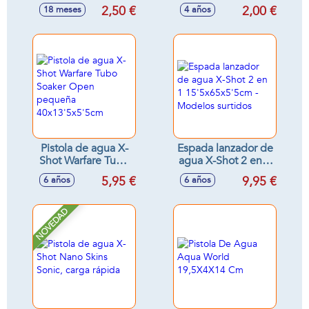
18,5x25x16 cm
pequeña 12cm -
2,50 €
2,00 €
18 meses
4 años
Modelos surtidos
Pistola de agua X-
Espada lanzador de
Shot Warfare Tubo
agua X-Shot 2 en 1
Soaker Open
15'5x65x5'5cm -
5,95 €
9,95 €
6 años
6 años
pequeña
Modelos surtidos
40x13'5x5'5cm
NOVEDAD