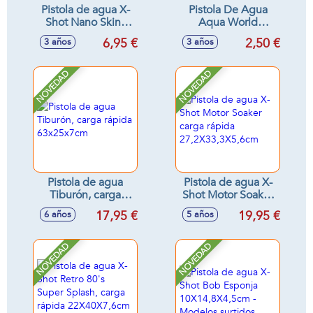
Pistola de agua X-
Pistola De Agua
Shot Nano Skins
Aqua World
Sonic, carga rápida
19,5X4X14 Cm
6,95 €
2,50 €
3 años
3 años
NOVEDAD
NOVEDAD
Pistola de agua
Pistola de agua X-
Tiburón, carga
Shot Motor Soaker
rápida 63x25x7cm
carga rápida
17,95 €
19,95 €
6 años
5 años
27,2X33,3X5,6cm
NOVEDAD
NOVEDAD