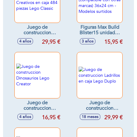
Juego de
Figuras Max Build
construccion
Blister15 unidades
Ladrillos Creativos
(compatible con
29,95 €
15,95 €
4 años
3 años
en caja 484 piezas
otras marcas) 36x24
Lego Classic
cm - Modelos
surtidos
Juego de
Juego de
construccion
construccion
Dinosaurios Lego
Ladrillos en caja
16,95 €
29,99 €
4 años
18 meses
Creator
Lego Duplo