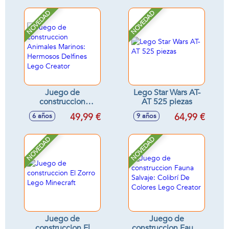
Harry Potter
NOVEDAD
NOVEDAD
Juego de
Lego Star Wars AT-
construccion
AT 525 piezas
Animales Marinos:
49,99 €
64,99 €
6 años
9 años
Hermosos Delfines
Lego Creator
NOVEDAD
NOVEDAD
Juego de
Juego de
construccion El
construccion Fauna