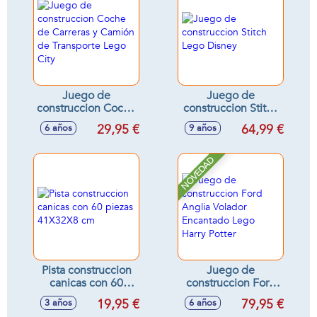
Juego de
Juego de
construccion Coche
construccion Stitch
de Carreras y
Lego Disney
29,95 €
64,99 €
6 años
9 años
Camión de
Transporte Lego
City
NOVEDAD
Pista construccion
Juego de
canicas con 60
construccion Ford
piezas 41X32X8 cm
Anglia Volador
19,95 €
79,95 €
3 años
6 años
Encantado Lego