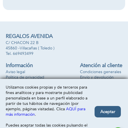
REGALOS AVENIDA
C/ CHACON 22 B
45860 -
Villacañas
( Toledo )
669493499
Información
Atención al cliente
Aviso legal
Condiciones generales
Política de privacidad
Envío y devolución
Política de cookies
Contacto
Utilizamos cookies propias y de terceros para
Formas de pago
fines analíticos y para mostrarte publicidad
personalizada en base a un perfil elaborado a
partir de tus hábitos de navegación (por
ejemplo, páginas visitadas). Clica
AQUÍ para
Aceptar
más información
.
Puedes aceptar todas las cookies pulsando el