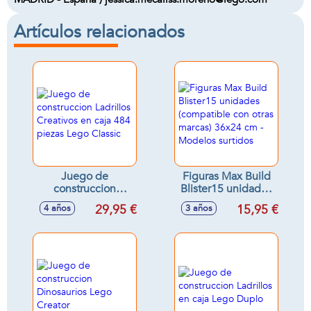
Artículos relacionados
Juego de
Figuras Max Build
construccion
Blister15 unidades
Ladrillos Creativos
(compatible con
29,95 €
15,95 €
4 años
3 años
en caja 484 piezas
otras marcas) 36x24
Lego Classic
cm - Modelos
surtidos