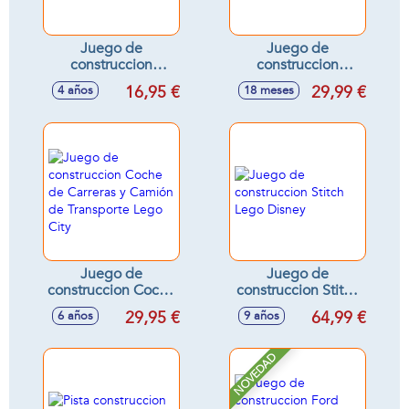
Juego de
Juego de
construccion
construccion
Dinosaurios Lego
Ladrillos en caja
16,95 €
29,99 €
4 años
18 meses
Creator
Lego Duplo
Juego de
Juego de
construccion Coche
construccion Stitch
de Carreras y
Lego Disney
29,95 €
64,99 €
6 años
9 años
Camión de
Transporte Lego
City
NOVEDAD