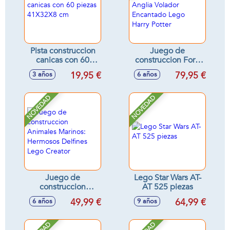
Pista construccion
Juego de
canicas con 60
construccion Ford
piezas 41X32X8 cm
Anglia Volador
19,95 €
79,95 €
3 años
6 años
Encantado Lego
Harry Potter
NOVEDAD
NOVEDAD
Juego de
Lego Star Wars AT-
construccion
AT 525 piezas
Animales Marinos:
49,99 €
64,99 €
6 años
9 años
Hermosos Delfines
Lego Creator