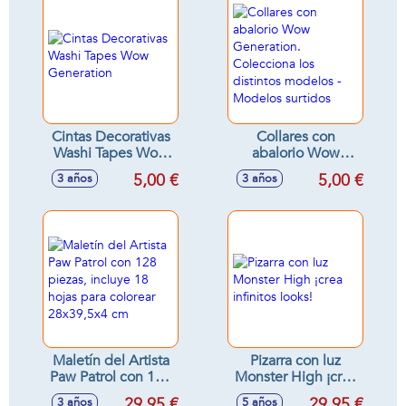
43x4x21cm
Cintas Decorativas
Collares con
Washi Tapes Wow
abalorio Wow
Generation
Generation.
5,00 €
5,00 €
3 años
3 años
Colecciona los
distintos modelos -
Modelos surtidos
Maletín del Artista
Pizarra con luz
Paw Patrol con 128
Monster High ¡crea
piezas, incluye 18
infinitos looks!
29,95 €
29,95 €
3 años
5 años