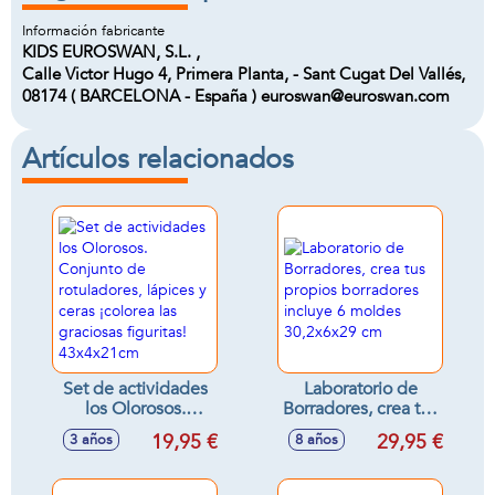
Información fabricante
KIDS EUROSWAN, S.L. ,
Calle Victor Hugo 4, Primera Planta, - Sant Cugat Del Vallés,
08174 ( BARCELONA - España ) euroswan@euroswan.com
Artículos relacionados
Set de actividades
Laboratorio de
los Olorosos.
Borradores, crea tus
Conjunto de
propios borradores
19,95 €
29,95 €
3 años
8 años
rotuladores, lápices
incluye 6 moldes
y ceras ¡colorea las
30,2x6x29 cm
graciosas figuritas!