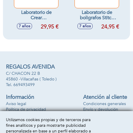
Laboratorio de
Laboratorio de
Crear
boligrafos Stitch
Subrayadores.
.Incluye 5
29,95 €
24,95 €
7 años
7 años
Incluye 50
boligrafos con los
accesorios.
personajes.
28,88x24,95x5,45
cm
REGALOS AVENIDA
C/ CHACON 22 B
45860 -
Villacañas
( Toledo )
669493499
Información
Atención al cliente
Aviso legal
Condiciones generales
Política de privacidad
Envío y devolución
Política de cookies
Contacto
Utilizamos cookies propias y de terceros para
Formas de pago
fines analíticos y para mostrarte publicidad
personalizada en base a un perfil elaborado a