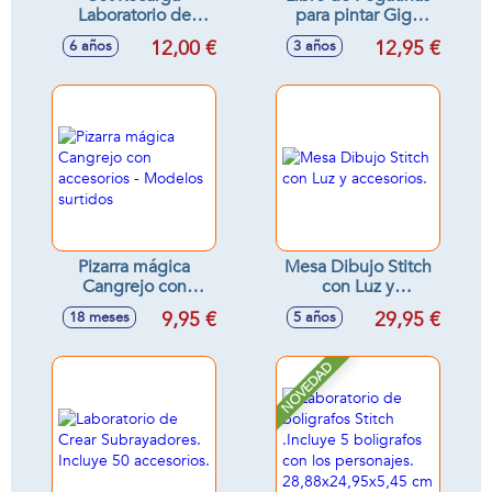
Laboratorio de
para pintar Giga
Rotuladores
Block Stitch 5 En 1
12,00 €
12,95 €
6 años
3 años
Olorosos Neón
con bloc de dibujo,
Crayola 28x18x4
acuarelas,
cm
marcadores,
lápices de colores y
hoja de pegatinas
Pizarra mágica
Mesa Dibujo Stitch
Cangrejo con
con Luz y
accesorios -
accesorios.
9,95 €
29,95 €
18 meses
5 años
Modelos surtidos
NOVEDAD