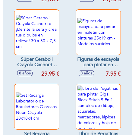
hojas para colorear
28x39,5x4 cm
Súper Ceraboli
Figuras de escayola
Crayola Cachorrito
para pintar en
¡Derrite la cera y
maletin con
29,95 €
7,95 €
8 años
3 años
crea tus dibujos en
pinturas 25x19 cm -
relieve! 30 x 30 x
Modelos surtidos
7,5 cm
Set Recarga
Libro de Pegatinas