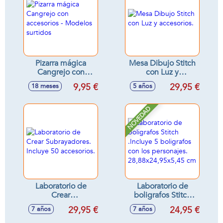
hoja de pegatinas
Pizarra mágica
Mesa Dibujo Stitch
Cangrejo con
con Luz y
accesorios -
accesorios.
9,95 €
29,95 €
18 meses
5 años
Modelos surtidos
NOVEDAD
Laboratorio de
Laboratorio de
Crear
boligrafos Stitch
Subrayadores.
.Incluye 5
29,95 €
24,95 €
7 años
7 años
Incluye 50
boligrafos con los
accesorios.
personajes.