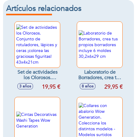
Artículos relacionados
Set de actividades
Laboratorio de
los Olorosos.
Borradores, crea tus
Conjunto de
propios borradores
19,95 €
29,95 €
3 años
8 años
rotuladores, lápices
incluye 6 moldes
y ceras ¡colorea las
30,2x6x29 cm
graciosas figuritas!
43x4x21cm