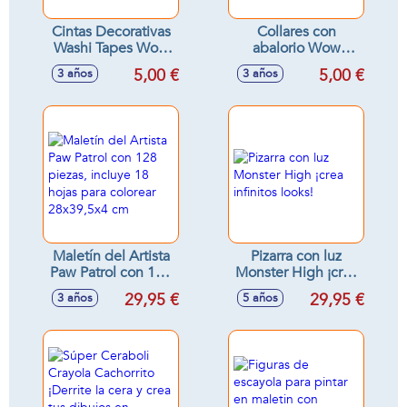
Cintas Decorativas
Collares con
Washi Tapes Wow
abalorio Wow
Generation
Generation.
5,00 €
5,00 €
3 años
3 años
Colecciona los
distintos modelos -
Modelos surtidos
Maletín del Artista
Pizarra con luz
Paw Patrol con 128
Monster High ¡crea
piezas, incluye 18
infinitos looks!
29,95 €
29,95 €
3 años
5 años
hojas para colorear
28x39,5x4 cm