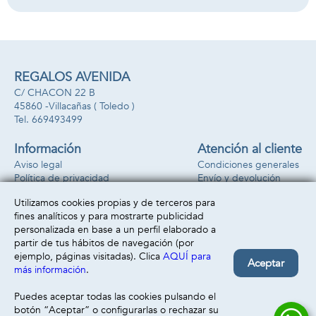
28,88x24,95x5,45
cm
REGALOS AVENIDA
C/ CHACON 22 B
45860 -
Villacañas
( Toledo )
669493499
Información
Atención al cliente
Aviso legal
Condiciones generales
Política de privacidad
Envío y devolución
Política de cookies
Contacto
Utilizamos cookies propias y de terceros para
Formas de pago
fines analíticos y para mostrarte publicidad
personalizada en base a un perfil elaborado a
partir de tus hábitos de navegación (por
ejemplo, páginas visitadas). Clica
AQUÍ para
Aceptar
más información
.
Puedes aceptar todas las cookies pulsando el
botón “Aceptar” o configurarlas o rechazar su