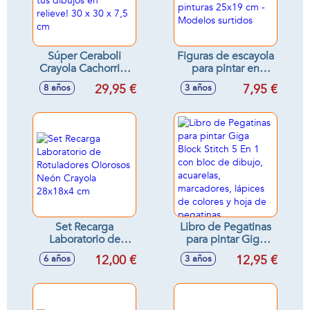
Súper Ceraboli
Figuras de escayola
Crayola Cachorrito
para pintar en
¡Derrite la cera y
maletin con
29,95 €
7,95 €
8 años
3 años
crea tus dibujos en
pinturas 25x19 cm -
relieve! 30 x 30 x
Modelos surtidos
7,5 cm
Set Recarga
Libro de Pegatinas
Laboratorio de
para pintar Giga
Rotuladores
Block Stitch 5 En 1
12,00 €
12,95 €
6 años
3 años
Olorosos Neón
con bloc de dibujo,
Crayola 28x18x4
acuarelas,
cm
marcadores,
lápices de colores y