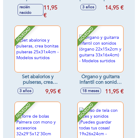
Unicornio o León,
y collares
11,95
14,95 €
recién
3 años
tentetieso con
32x9'5x25cm
nacido
luces y sonidos
€
relajantes
11x18x9cm -
NOVEDAD
NOVEDAD
Modelos surtidos
Set abalorios y
Órgano y guitarra
pulseras, crea
infantil con sonidos
bonitas pulseras
(órgano
9,95 €
11,95 €
3 años
18 meses
25x31x4cm -
22x15x2cm y
Modelos surtidos
guitarra
33x16x4cm) -
NOVEDAD
NOVEDAD
Modelos surtidos