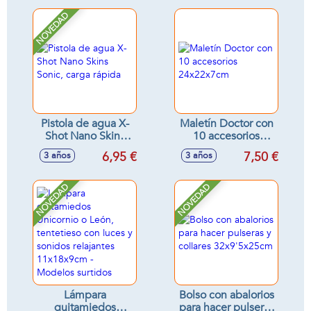
NOVEDAD
Pistola de agua X-
Maletín Doctor con
Shot Nano Skins
10 accesorios
Sonic, carga rápida
24x22x7cm
6,95 €
7,50 €
3 años
3 años
NOVEDAD
NOVEDAD
Lámpara
Bolso con abalorios
quitamiedos
para hacer pulseras