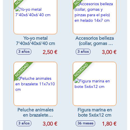
Yo-yo metal
Accesorios belleza
7'40x6'40x6'40 cm
(collar, gomas y
pinzas para el pelo)
2,50 €
3,00 €
3 años
3 años
en helado 14x7 cm
NOVEDAD
NOVEDAD
Peluche animales
Figura marina en
en brazalete
bote 5x6x12 cm
11x7x10 cm
3,00 €
1,80 €
3 años
36 meses