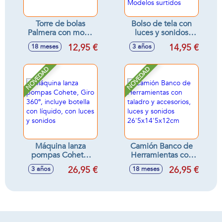
Torre de bolas
Bolso de tela con
Palmera con mono
luces y sonidos
y accesorios
¡Puedes guardar
12,95 €
14,95 €
18 meses
3 años
32x29'5x12'30cm
todas tus cosas!
19x26x24cm -
Modelos surtidos
NOVEDAD
NOVEDAD
Máquina lanza
Camión Banco de
pompas Cohete,
Herramientas con
Giro 360º, incluye
taladro y
26,95 €
26,95 €
3 años
18 meses
botella con líquido,
accesorios, luces y
con luces y sonidos
sonidos
26'5x14'5x12cm