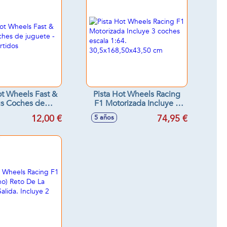
t Wheels Fast &
Pista Hot Wheels Racing
us Coches de
F1 Motorizada Incluye 3
 Modelos surtidos
coches escala 1:64.
12,00 €
74,95 €
5 años
30,5x168,50x43,50 cm