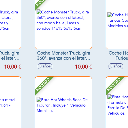
uck, gira
Coche Monster Truck, gira
Coche Ho
el lateral,
360º, avanza con el lateral,
Furio
 luces y
con modo baile, luces y
juguete -
10,00 €
10,00 €
3 años
3 años
5x13'5cm
sonidos 11x15'5x13'5cm
NOVEDAD
NOVEDAD