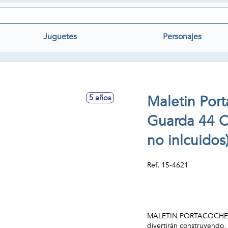
Juguetes
Personajes
Maletin Por
5 años
Guarda 44 C
no inlcuido
Ref.
15-4621
MALETIN PORTACOCHES H
divertirán construyendo,