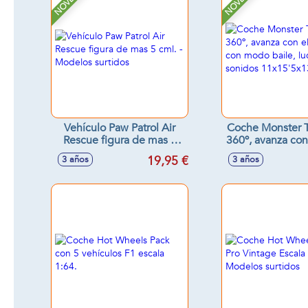
Vehículo Paw Patrol Air
Coche Monster Tr
Rescue figura de mas 5
360º, avanza con 
cml. - Modelos surtidos
con modo baile,
19,95 €
3 años
3 años
sonidos 11x15'