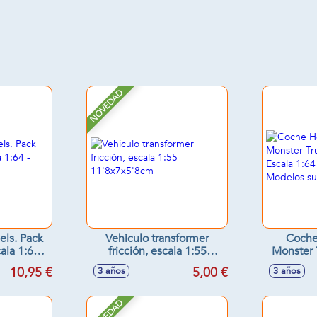
NOVEDAD
ls. Pack
Vehiculo transformer
Coche
la 1:64 -
fricción, escala 1:55
Monster 
tidos
11'8x7x5'8cm
Escala 1:6
10,95 €
5,00 €
3 años
3 años
Model
NOVEDAD