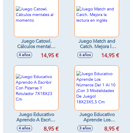
Juego Catowl.
Juego Match and
Cálculos mentales
Catch. Mejora la
al momento
lectura en inglés
14,95 €
14,95 €
4 años
6 años
Juego Educativo
Juego Educativo
Aprendo A Escribir
Aprende Los
Con Pizarras Y
Números Del 1 Al
8,95 €
8,95 €
4 años
3 años
Rotulador 7X18X23
10 ¡Con 3