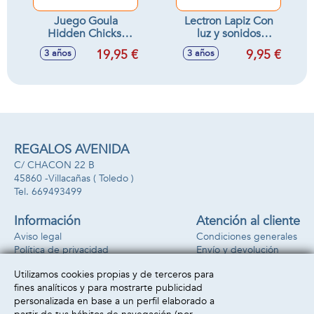
Juego Goula
Lectron Lapiz Con
Hidden Chicks.
luz y sonidos
Incluye 2 modos de
Prescolar 3-4 años.
19,95 €
9,95 €
3 años
3 años
juego. Encuentra
120 laminas con
los pollitos para
preguntas.
completar la
gallina.
REGALOS AVENIDA
C/ CHACON 22 B
45860 -
Villacañas
( Toledo )
669493499
Información
Atención al cliente
Aviso legal
Condiciones generales
Política de privacidad
Envío y devolución
Política de cookies
Contacto
Utilizamos cookies propias y de terceros para
Formas de pago
fines analíticos y para mostrarte publicidad
personalizada en base a un perfil elaborado a