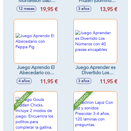
Montessori baby
Frozen (domino,
doctor
puzzle 25, puzzle
19,95 €
13,95 €
12 meses
3 años
50 e identiti)
Juego Aprendo El
Juego Aprender es
Abecedario con
Divertido Los
Peppa Pig
Números con 40
11,95 €
11,95 €
4 años
3 años
piezas encajables
NOVEDAD
NOVEDAD