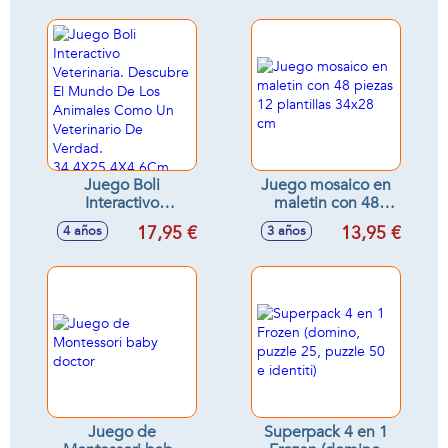
Cm
Modalidades De
Juego! 18X23X5,5
Cm
Juego Boli
Juego mosaico en
Interactivo
maletin con 48
Veterinaria.
piezas 12 plantillas
17,95 €
13,95 €
4 años
3 años
Descubre El
34x28 cm
Mundo De Los
Animales Como Un
Veterinario De
Verdad.
34,4X25,4X4,6Cm
Juego de
Superpack 4 en 1