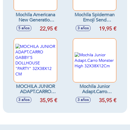
Mochila Americana
Mochila Spiderman
New Generation
Emoji Send
Stitch 40x30x15 cm
9x20x5cm
22,95 €
19,95 €
5 años
3 años
MOCHILA JUNIOR
Mochila Junior
ADAPT.CARRO
Adapt.Carro
GABBY'S
Monster High
35,95 €
35,95 €
3 años
3 años
DOLLHOUSE
32X38X12Cm
"PARTY" 32X38X12
CM