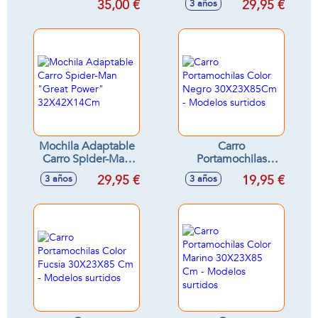
35,00 €
29,95 €
3 años
32X38X12Cm
"Happy Smiles"
32X38X12Cm
Mochila Adaptable
Carro
Carro Spider-Man
Portamochilas
"Great Power"
Color Negro
29,95 €
19,95 €
3 años
3 años
32X42X14Cm
30X23X85Cm -
Modelos surtidos