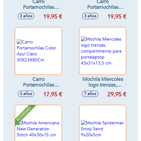
Carro
Carro
Portamochilas
Portamochilas
Color Fucsia
Color Marino
19,95 €
19,95 €
3 años
3 años
30X23X85 Cm -
30X23X85 Cm -
Modelos surtidos
Modelos surtidos
Carro
Mochila Miercoles
Portamochilas
logo trenzas,
Color Azul Claro
compartimente
17,95 €
29,95 €
3 años
7 años
30X23X85Cm
para portalaptop
43x31x13,5 cm
NOVEDAD