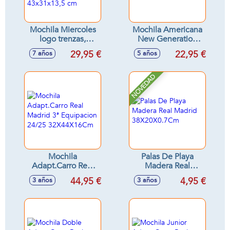
Mochila Miercoles
Mochila Americana
logo trenzas,
New Generation
compartimente
Stitch 40x30x15 cm
29,95 €
22,95 €
7 años
5 años
para portalaptop
43x31x13,5 cm
NOVEDAD
Mochila
Palas De Playa
Adapt.Carro Real
Madera Real
Madrid 3ª
Madrid
44,95 €
4,95 €
3 años
3 años
Equipacion 24/25
38X20X0.7Cm
32X44X16Cm