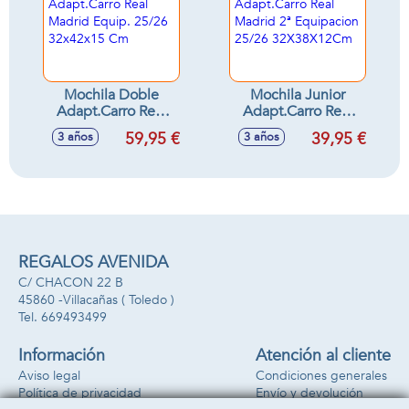
Mochila Doble
Mochila Junior
Adapt.Carro Real
Adapt.Carro Real
Madrid Equip.
Madrid 2ª
59,95 €
39,95 €
3 años
3 años
25/26 32x42x15
Equipacion 25/26
Cm
32X38X12Cm
REGALOS AVENIDA
C/ CHACON 22 B
45860 -
Villacañas
( Toledo )
669493499
Información
Atención al cliente
Aviso legal
Condiciones generales
Política de privacidad
Envío y devolución