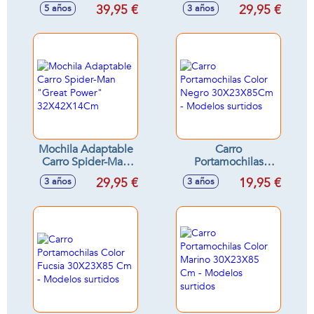
MICKEY THING
Mickey Mouse
39,95 €
29,95 €
5 años
3 años
"Happy Smiles"
32X38X12Cm
Mochila Adaptable
Carro
Carro Spider-Man
Portamochilas
"Great Power"
Color Negro
29,95 €
19,95 €
3 años
3 años
32X42X14Cm
30X23X85Cm -
Modelos surtidos