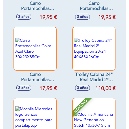
Carro
Carro
Portamochilas
Portamochilas
Color Fucsia
Color Marino
19,95 €
19,95 €
3 años
3 años
30X23X85 Cm -
30X23X85 Cm -
Modelos surtidos
Modelos surtidos
Carro
Trolley Cabina 24"
Portamochilas
Real Madrd 2ª
Color Azul Claro
Equipacion 23/24
17,95 €
110,00 €
3 años
3 años
30X23X85Cm
40X63X26Cm
NOVEDAD