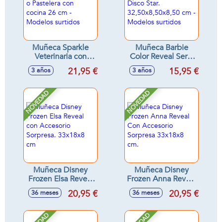
Muñeca Sparkle
Muñeca Barbie
Veterinaria con
Color Reveal Serie
clínica o Pastelera
Disco Star.
21,95 €
15,95 €
3 años
3 años
con cocina 26 cm -
32,50x8,50x8,50
Modelos surtidos
cm - Modelos
surtidos
NOVEDAD
NOVEDAD
Muñeca Disney
Muñeca Disney
Frozen Elsa Reveal
Frozen Anna Reveal
con Accesorio
Con Accesorio
20,95 €
20,95 €
36 meses
36 meses
Sorpresa. 33x18x8
Sorpresa 33x18x8
cm
cm.