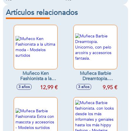
Artículos relacionados
Muñeco Ken
Muñeca Barbie
Fashionista a la
Dreamtopia.
ultima moda -
Unicornio, con pelo
12,99 €
9,95 €
3 años
3 años
Modelos surtidos
arcoíris y accesorios
fantasía.