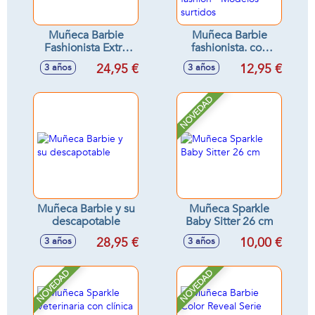
Muñeca Barbie
Muñeca Barbie
Fashionista Extra
fashionista. con
con mascota y
looks desde los
24,95 €
12,95 €
3 años
3 años
accesorios -
más informales y
Modelos surtidos
geniales hasta los
más hippy fashion -
NOVEDAD
Modelos surtidos
Muñeca Barbie y su
Muñeca Sparkle
descapotable
Baby Sitter 26 cm
28,95 €
10,00 €
3 años
3 años
NOVEDAD
NOVEDAD