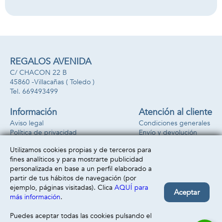
REGALOS AVENIDA
C/ CHACON 22 B
45860 -
Villacañas
( Toledo )
669493499
Información
Atención al cliente
Aviso legal
Condiciones generales
Política de privacidad
Envío y devolución
Política de cookies
Contacto
Utilizamos cookies propias y de terceros para
Formas de pago
fines analíticos y para mostrarte publicidad
personalizada en base a un perfil elaborado a
partir de tus hábitos de navegación (por
ejemplo, páginas visitadas). Clica
AQUÍ para
Aceptar
más información
.
Puedes aceptar todas las cookies pulsando el