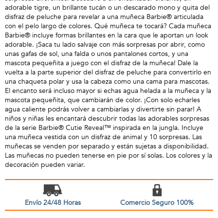
adorable tigre, un brillante tucán o un descarado mono y quita del
disfraz de peluche para revelar a una muñeca Barbie® articulada
con el pelo largo de colores. Qué muñeca te tocará? Cada muñeca
Barbie® incluye formas brillantes en la cara que le aportan un look
adorable. ¡Saca tu lado salvaje con más sorpresas por abrir, como
unas gafas de sol, una falda o unos pantalones cortos, y una
mascota pequeñita a juego con el disfraz de la muñeca! Dale la
vuelta a la parte superior del disfraz de peluche para convertirlo en
una chaqueta polar y usa la cabeza como una cama para mascotas.
El encanto será incluso mayor si echas agua helada a la muñeca y la
mascota pequeñita, que cambiarán de color. ¡Con solo echarles
agua caliente podrás volver a cambiarlas y divertirte sin parar! A
niños y niñas les encantará descubrir todas las adorables sorpresas
de la serie Barbie® Cutie Reveal™ inspirada en la jungla. Incluye
una muñeca vestida con un disfraz de animal y 10 sorpresas. Las
muñecas se venden por separado y están sujetas a disponibilidad.
Las muñecas no pueden tenerse en pie por sí solas. Los colores y la
decoración pueden variar.
Envío 24/48 Horas
Comercio Seguro 100%