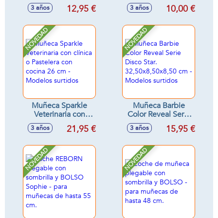
looks desde los
12,95 €
10,00 €
3 años
3 años
más informales y
geniales hasta los
más hippy fashion -
NOVEDAD
NOVEDAD
Modelos surtidos
Muñeca Sparkle
Muñeca Barbie
Veterinaria con
Color Reveal Serie
clínica o Pastelera
Disco Star.
21,95 €
15,95 €
3 años
3 años
con cocina 26 cm -
32,50x8,50x8,50
Modelos surtidos
cm - Modelos
surtidos
NOVEDAD
NOVEDAD