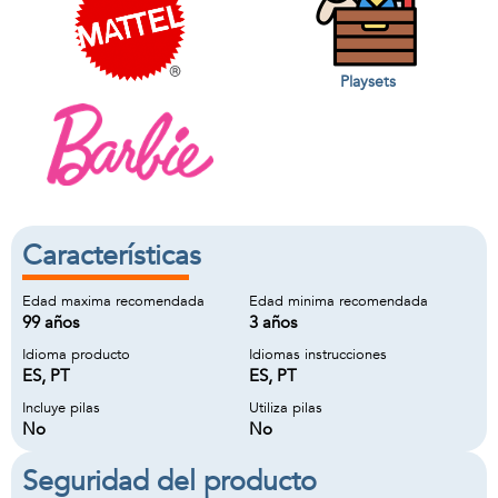
Playsets
Características
Edad maxima recomendada
Edad minima recomendada
99 años
3 años
Idioma producto
Idiomas instrucciones
ES, PT
ES, PT
Incluye pilas
Utiliza pilas
No
No
Seguridad del producto