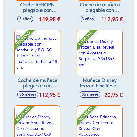
Coche REBORN
Coche de muñeca
plegable con
plegable con
sombrilla y BOLSO
sombrilla y BOLSO
149,95 €
112,95 €
3 años
3 años
Sophie - para
- para muñecas de
muñecas de hasta
hasta 48 cm.
55 cm.
NOVEDAD
NOVEDAD
Coche de muñeca
Muñeca Disney
plegable con
Frozen Elsa Reveal
sombrilla y BOLSO
con Accesorio
112,95 €
20,95 €
36 meses
36 meses
Tulipe - para
Sorpresa. 33x18x8
muñecas de hasta
cm
48 cm.
NOVEDAD
NOVEDAD