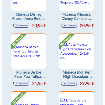
Muñeca Disney
Muñeca Princesa
Frozen Anna Reveal
Disney Cenicienta
Con Accesorio
Reveal Con
20,95 €
20,95 €
36 meses
36 meses
Sorpresa 33x18x8
Accesorios
cm.
Sorpresa.32x18x6
cm
NOVEDAD
NOVEDAD
Muñeca Barbie
Muñeca Monster
Petal Pop Tulipán
High Draculaura
Rosa 32x12x12 cm
Con Accesorios.
24,95 €
29,95 €
36 meses
36 meses
12x8x8 cm
NOVEDAD