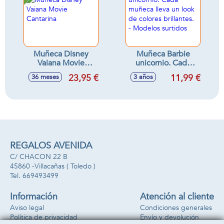
Muñeca Disney
Muñeca Barbie
Vaiana Movie
unicornio. Cada
Cantarina
muñeca lleva un
23,95 €
11,99 €
36 meses
3 años
look de colores
brillantes. -
Modelos surtidos
REGALOS AVENIDA
C/ CHACON 22 B
45860 -
Villacañas
( Toledo )
669493499
Información
Atención al cliente
Aviso legal
Condiciones generales
Política de privacidad
Envío y devolución