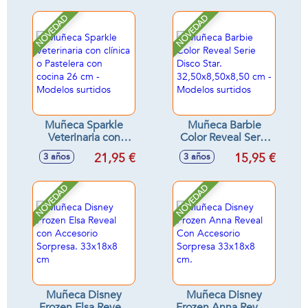
NOVEDAD
NOVEDAD
Muñeca Sparkle
Muñeca Barbie
Veterinaria con
Color Reveal Serie
clínica o Pastelera
Disco Star.
21,95 €
15,95 €
3 años
3 años
con cocina 26 cm -
32,50x8,50x8,50
Modelos surtidos
cm - Modelos
surtidos
NOVEDAD
NOVEDAD
Muñeca Disney
Muñeca Disney
Frozen Elsa Reveal
Frozen Anna Reveal