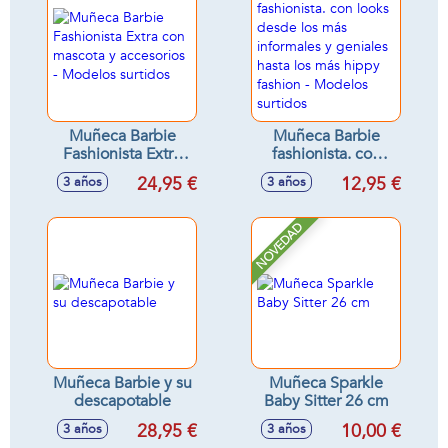
Muñeca Barbie
Muñeca Barbie
Fashionista Extra
fashionista. con
con mascota y
looks desde los
24,95 €
12,95 €
3 años
3 años
accesorios -
más informales y
Modelos surtidos
geniales hasta los
más hippy fashion -
NOVEDAD
Modelos surtidos
Muñeca Barbie y su
Muñeca Sparkle
descapotable
Baby Sitter 26 cm
28,95 €
10,00 €
3 años
3 años