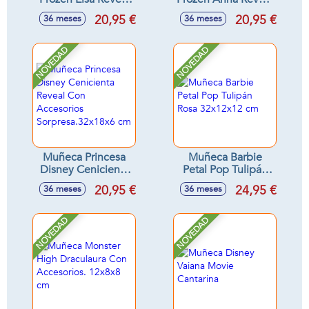
con Accesorio
Con Accesorio
20,95 €
20,95 €
36 meses
36 meses
Sorpresa. 33x18x8
Sorpresa 33x18x8
cm
cm.
NOVEDAD
NOVEDAD
Muñeca Princesa
Muñeca Barbie
Disney Cenicienta
Petal Pop Tulipán
Reveal Con
Rosa 32x12x12 cm
20,95 €
24,95 €
36 meses
36 meses
Accesorios
Sorpresa.32x18x6
cm
NOVEDAD
NOVEDAD