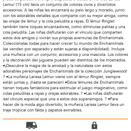
Lemur (15 cm) lleva un conjunto de colores vivos y divertidos
accesorios. A las niñas les encantará su pelo largo y morado, junto
con los adorables detalles que comparte con su mejor amiga, como
las orejas de lémur y la cola peludita a rayas. El lémur Ringlet
también tiene toques encantadores, como diminutas patitas y una
cola peludita. Las niñas disfrutarán con el vínculo que comparten
estos dos amigos y vivirán sus propias aventuras de Enchantimals.
Colecciónalas todas para hacer crecer tu mundo de Enchantimals
(se venden por separado y están sujetas a disponibilidad). Incluye
una muñeca con un conjunto, accesorios y una mascota. Los colores
y la decoración del juguete pueden ser distintos de los mostrados.
•¡Descubre la magia de la amistad y la naturaleza con estos
adorables personajes de Enchantimals de la colección Junglewood!
? •La muñeca Larissa Lemur viene con el lémur Ringlet, siempre
están juntas y, ¡hasta se parecen! •Estos lémures de Enchantimals
tienen toques fantásticos para estimular el juego imaginativo, como
colas peluditas a rayas y orejas adorables. ? •Las niñas disfrutarán
del vínculo especial que une a estos dos superamigos. ? •Para
hacer de la moda algo divertido, la muñeca Larissa Lemur lleva un
traje tropical con falda y zapatos extraíbles.