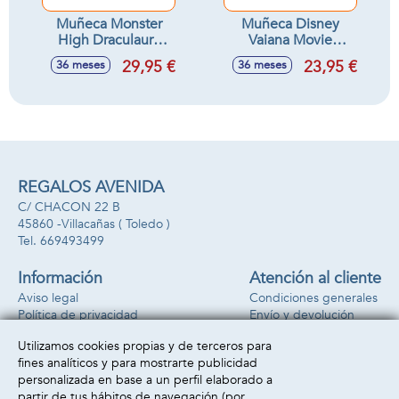
Muñeca Monster
Muñeca Disney
High Draculaura
Vaiana Movie
Con Accesorios.
Cantarina
29,95 €
23,95 €
36 meses
36 meses
12x8x8 cm
REGALOS AVENIDA
C/ CHACON 22 B
45860 -
Villacañas
( Toledo )
669493499
Información
Atención al cliente
Aviso legal
Condiciones generales
Política de privacidad
Envío y devolución
Política de cookies
Contacto
Utilizamos cookies propias y de terceros para
Formas de pago
fines analíticos y para mostrarte publicidad
personalizada en base a un perfil elaborado a
partir de tus hábitos de navegación (por