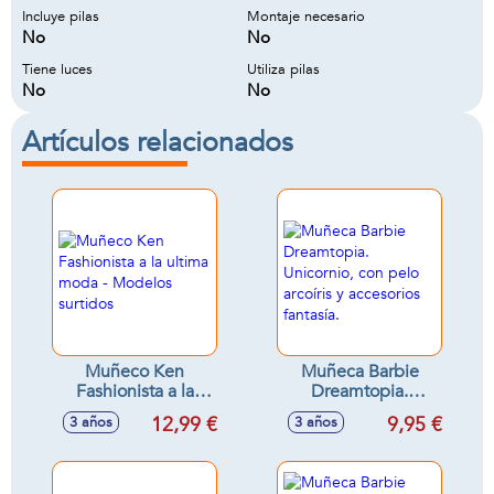
Incluye pilas
Montaje necesario
No
No
Tiene luces
Utiliza pilas
No
No
Artículos relacionados
Muñeco Ken
Muñeca Barbie
Fashionista a la
Dreamtopia.
ultima moda -
Unicornio, con pelo
12,99 €
9,95 €
3 años
3 años
Modelos surtidos
arcoíris y accesorios
fantasía.