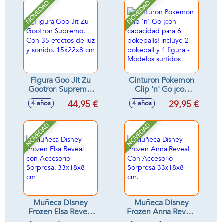
haga efecto vapor,
NOVEDAD
NOVEDAD
luces y sonidos
Figura Goo Jit Zu
Cinturon Pokemon
Gootron Supremo.
Clip 'n' Go ¡con
Con 35 efectos de
capacidad para 6
44,95 €
29,95 €
4 años
4 años
luz y sonido.
pokeballs! incluye
15x22x8 cm
2 pokeball y 1
figura - Modelos
NOVEDAD
NOVEDAD
surtidos
Muñeca Disney
Muñeca Disney
Frozen Elsa Reveal
Frozen Anna Reveal
con Accesorio
Con Accesorio