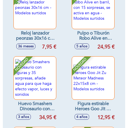
Reloj lanzador
Pulpo o Tiburón
peonzas 30x16 cm
Robo Alive en
- Modelos surtidos
barril, con 15
7,95 €
24,95 €
36 meses
5 años
sorpresas, se activa
en agua - Modelos
surtidos
NOVEDAD
NOVEDAD
Huevo Smashers
Figura estirable
Dinosaurio con
Heroes Goo Jit Zu
figuras y 35
Meteor Madness
34,95 €
12,95 €
3 años
4 años
sorpresas, añade
22x15x8 cm -
agua para que
Modelos surtidos