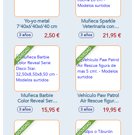
Yo-yo metal
Muñeca Sparkle
7'40x6'40x6'40 cm
Veterinaria con
clínica o Pastelera
2,50 €
21,95 €
3 años
3 años
con cocina 26 cm -
Modelos surtidos
NOVEDAD
NOVEDAD
Muñeca Barbie
Vehículo Paw Patrol
Color Reveal Serie
Air Rescue figura
Disco Star.
de mas 5 cml. -
15,95 €
19,95 €
3 años
3 años
32,50x8,50x8,50
Modelos surtidos
cm - Modelos
surtidos
NOVEDAD
NOVEDAD