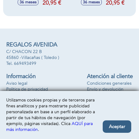
20,95 €
20,95 €
36 meses
36 meses
Sorpresa. 33x18x8
Sorpresa 33x18x8
cm
cm.
REGALOS AVENIDA
C/ CHACON 22 B
45860 -
Villacañas
( Toledo )
669493499
Información
Atención al cliente
Aviso legal
Condiciones generales
Política de privacidad
Envío y devolución
Política de cookies
Contacto
Utilizamos cookies propias y de terceros para
Formas de pago
fines analíticos y para mostrarte publicidad
personalizada en base a un perfil elaborado a
partir de tus hábitos de navegación (por
ejemplo, páginas visitadas). Clica
AQUÍ para
Aceptar
más información
.