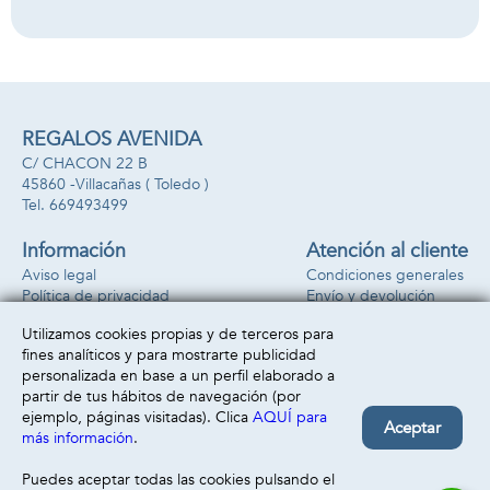
Sorpresa.32x18x6
cm
REGALOS AVENIDA
C/ CHACON 22 B
45860 -
Villacañas
( Toledo )
669493499
Información
Atención al cliente
Aviso legal
Condiciones generales
Política de privacidad
Envío y devolución
Política de cookies
Contacto
Utilizamos cookies propias y de terceros para
Formas de pago
fines analíticos y para mostrarte publicidad
personalizada en base a un perfil elaborado a
partir de tus hábitos de navegación (por
ejemplo, páginas visitadas). Clica
AQUÍ para
Aceptar
más información
.
Puedes aceptar todas las cookies pulsando el