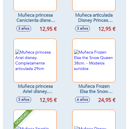
Muñeca princesa
Muñeca articulada
Cenicienta disney.
Disney Princess
Completamente
Vaiana 29 cm
12,95 €
12,95 €
3 años
3 años
articulada 29cm
Muñeca princesa
Muñeca Frozen
Ariel disney.
Elsa the Snow
Completamente
Queen 38cm. -
12,95 €
24,95 €
3 años
6 años
articulada 29cm
Modelos surtidos
NOVEDAD