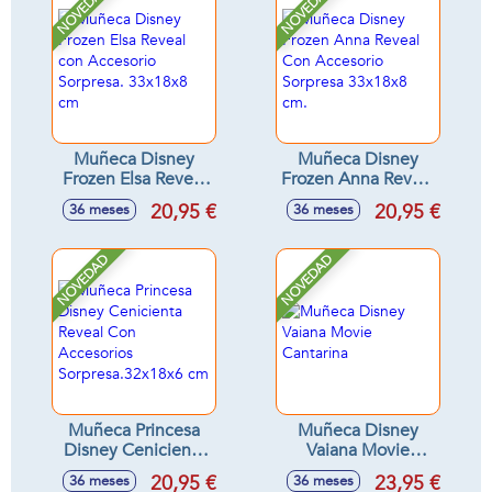
NOVEDAD
NOVEDAD
Muñeca Disney
Muñeca Disney
Frozen Elsa Reveal
Frozen Anna Reveal
con Accesorio
Con Accesorio
20,95 €
20,95 €
36 meses
36 meses
Sorpresa. 33x18x8
Sorpresa 33x18x8
cm
cm.
NOVEDAD
NOVEDAD
Muñeca Princesa
Muñeca Disney
Disney Cenicienta
Vaiana Movie
Reveal Con
Cantarina
20,95 €
23,95 €
36 meses
36 meses
Accesorios