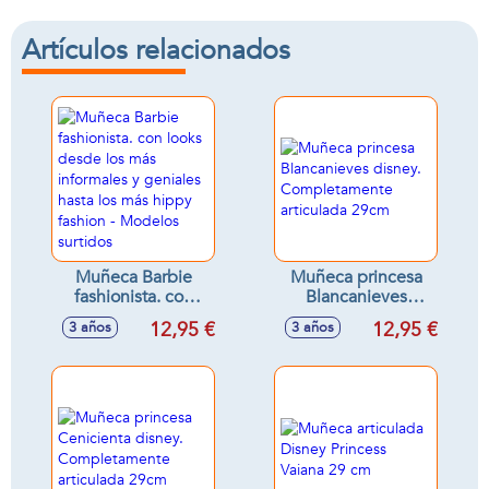
Artículos relacionados
Muñeca Barbie
Muñeca princesa
fashionista. con
Blancanieves
looks desde los
disney.
12,95 €
12,95 €
3 años
3 años
más informales y
Completamente
geniales hasta los
articulada 29cm
más hippy fashion -
Modelos surtidos