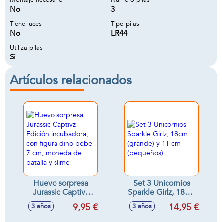
Montaje necesario
Número pilas
No
3
Tiene luces
Tipo pilas
No
LR44
Utiliza pilas
Si
Artículos relacionados
Huevo sorpresa
Set 3 Unicornios
Jurassic Captivz
Sparkle Girlz, 18cm
Edición
(grande) y 11 cm
9,95 €
14,95 €
3 años
3 años
incubadora, con
(pequeños)
figura dino bebe 7