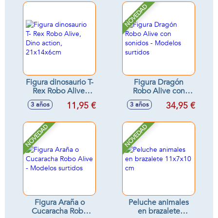
cm, moneda de
NOVEDAD
batalla y slime
Figura dinosaurio T-
Figura Dragón
Rex Robo Alive,
Robo Alive con
Dino action,
sonidos - Modelos
11,95 €
34,95 €
3 años
3 años
21x14x6cm
surtidos
NOVEDAD
NOVEDAD
Figura Araña o
Peluche animales
Cucaracha Robo
en brazalete