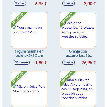
Alive - Modelos
11x7x10 cm
6,95 €
3,00 €
3 años
3 años
surtidos
NOVEDAD
NOVEDAD
Figura marina en
Granja con
bote 5x6x12 cm
accesorios, 16
piezas, luces y
1,80 €
26,95 €
36 meses
3 años
sonidos - Modelos
surtidos
NOVEDAD
NOVEDAD