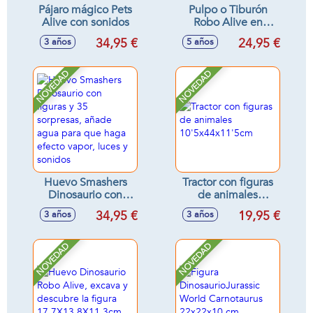
Pájaro mágico Pets
Pulpo o Tiburón
Alive con sonidos
Robo Alive en
barril, con 15
34,95 €
24,95 €
3 años
5 años
sorpresas, se activa
en agua - Modelos
surtidos
NOVEDAD
NOVEDAD
Huevo Smashers
Tractor con figuras
Dinosaurio con
de animales
figuras y 35
10'5x44x11'5cm
34,95 €
19,95 €
3 años
3 años
sorpresas, añade
agua para que
haga efecto vapor,
NOVEDAD
NOVEDAD
luces y sonidos