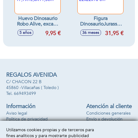
Huevo Dinosaurio
Figura
Robo Alive, excava
DinosaurioJurassic
y descubre la figura
World Carnotaurus
9,95 €
31,95 €
5 años
36 meses
17,7X13,8X11,3cm
22x22x10 cm
REGALOS AVENIDA
C/ CHACON 22 B
45860 -
Villacañas
( Toledo )
669493499
Información
Atención al cliente
Aviso legal
Condiciones generales
Política de privacidad
Envío y devolución
Política de cookies
Contacto
Utilizamos cookies propias y de terceros para
Formas de pago
fines analíticos y para mostrarte publicidad