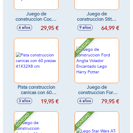
Juego de
Juego de
construccion Coche
construccion Stitch
de Carreras y
Lego Disney
29,95 €
64,99 €
6 años
9 años
Camión de
Transporte Lego
City
NOVEDAD
Pista construccion
Juego de
canicas con 60
construccion Ford
piezas 41X32X8 cm
Anglia Volador
19,95 €
79,95 €
3 años
6 años
Encantado Lego
Harry Potter
NOVEDAD
NOVEDAD