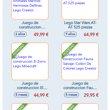
Juego de
Lego Star Wars AT-
construccion
AT 525 piezas
Animales Marinos:
49,99 €
64,99 €
6 años
9 años
Hermosos Delfines
Lego Creator
NOVEDAD
NOVEDAD
Juego de
Juego de
construccion El
construccion Fauna
Zorro Lego
Salvaje: Colibrí De
44,99 €
29,95 €
8 meses
8 meses
Minecraft
Colores Lego
Creator