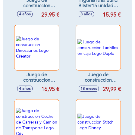
Juego de
Figuras Max Build
construccion
Blister15 unidades
Ladrillos Creativos
(compatible con
29,95 €
15,95 €
4 años
3 años
en caja 484 piezas
otras marcas) 36x24
Lego Classic
cm - Modelos
surtidos
Juego de
Juego de
construccion
construccion
Dinosaurios Lego
Ladrillos en caja
16,95 €
29,99 €
4 años
18 meses
Creator
Lego Duplo