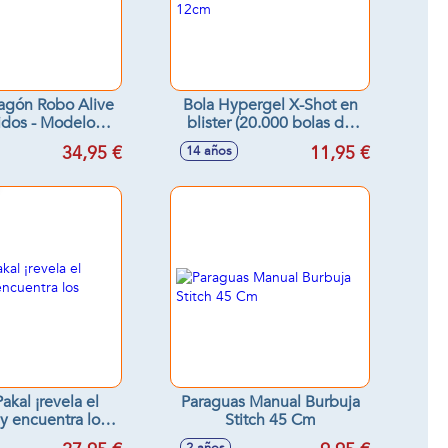
agón Robo Alive
Bola Hypergel X-Shot en
idos - Modelos
blister (20.000 bolas de
surtidos
gel) 12cm
34,95 €
11,95 €
14 años
akal ¡revela el
Paraguas Manual Burbuja
 y encuentra los
Stitch 45 Cm
ímbolos!