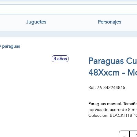
Juguetes
Personajes
y paraguas
Paraguas Cu
3 años
48Xxcm - Mo
Ref.
76-342244815
Paraguas manual. Tamaño 
nervios de acero de 8 m
Colección: BLACKFIT8 
-