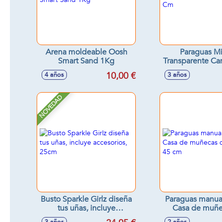
Arena moldeable Oosh
Paraguas M
Smart Sand 1Kg
Transparente C
Cm
10,00 €
4 años
3 años
NOVEDAD
Busto Sparkle Girlz diseña
Paraguas manua
tus uñas, incluye
Casa de muñe
accesorios, 25cm
Gabby 45