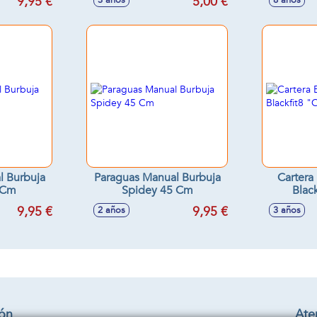
9,95 €
5,00 €
3 años
8 años
l Burbuja
Paraguas Manual Burbuja
Cartera
 Cm
Spidey 45 Cm
Blac
38
9,95 €
9,95 €
2 años
3 años
ión
Aten