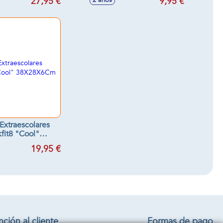
27,95 €
9,95 €
2 años
 Extraescolares
kfit8 "Cool"
X28X6Cm
19,95 €
ción al cliente
Formas de pago