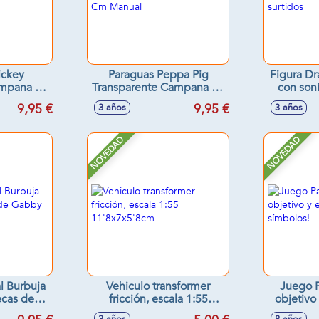
ickey
Paraguas Peppa Pig
Figura Dr
ampana 46
Transparente Campana 46
con son
Cm Manual
9,95 €
9,95 €
3 años
3 años
NOVEDAD
NOVEDAD
l Burbuja
Vehiculo transformer
Juego P
cas de
fricción, escala 1:55
objetivo
 cm
11'8x7x5'8cm
s