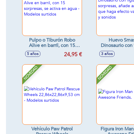
Pulpo o Tiburón Robo
Huevo Smas
Alive en barril, con 15
Dinosaurio con 
sorpresas, se activa en
35 sorpresas, a
24,95 €
5 años
3 años
agua - Modelos surtidos
para que haga
vapor, luce
NOVEDAD
NOVEDAD
Vehículo Paw Patrol
Figura Iron Ma