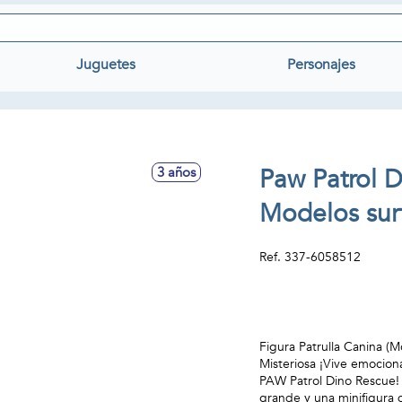
Juguetes
Personajes
Paw Patrol 
3 años
Modelos sur
Ref.
337-6058512
Figura Patrulla Canina (
Misteriosa ¡Vive emocion
PAW Patrol Dino Rescue! 
grande y una minifigura 