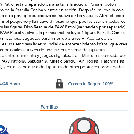
Patrol está preparado para saltar a la acción. ¡Pulsa el botón
ro de la Patrulla Canina y entra en acción! Después, mueve la cola
o a otro para que su cabeza se mueva arriba y abajo. Abre el resto
ir el pequeño y llamativo dinosaurio que podrás usar en todos los
os las figuras Dino Rescue de PAW Patrol (se venden por separado)
AW Patrol vuelve a la prehistoria! Incluye: 1 figura Patrulla Canina,
io misterioso Juguetes para niños de 3 años +. Acerca de Spin
 es una empresa líder mundial de entretenimiento infantil que crea
cepcionales a través de una cartera diversa de juguetes
 de entretenimiento y juegos digitales. Spin Master es conocida por
 PAW Patrol®, Bakugan®, Kinetic Sand®, Air Hogs®, Hatchimals®,
 es la licenciataria de juguetes de otras populares propiedades
4/48 Horas
Comercio Seguro 100%
Familias