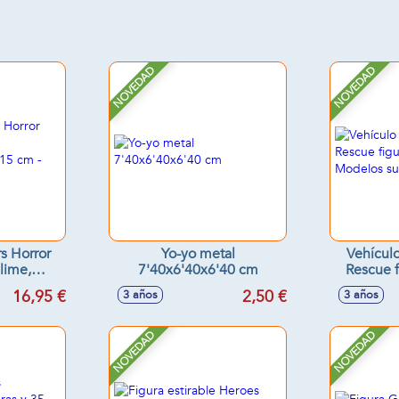
NOVEDAD
NOVEDAD
s Horror
Yo-yo metal
Vehículo
lime,
7'40x6'40x6'40 cm
Rescue f
30x15 cm -
cml. - M
16,95 €
2,50 €
3 años
3 años
tidos
NOVEDAD
NOVEDAD