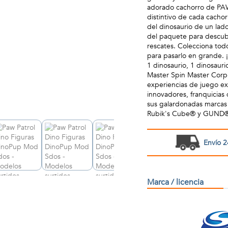
adorado cachorro de PAW 
distintivo de cada cachor
del dinosaurio de un lad
del paquete para descubr
rescates. Colecciona tod
para pasarlo en grande. ¡P
1 dinosaurio, 1 dinosaur
Master Spin Master Corp.
experiencias de juego ex
innovadores, franquicias
sus galardonadas marcas
Rubik's Cube® y GUND®, y
Envío 2
Marca / licencia