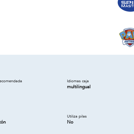
recomendada
Idiomas caja
multilingual
Utiliza pilas
tón
No