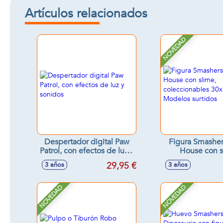
Artículos relacionados
NOVEDAD
Despertador digital Paw
Figura Smasher
Patrol, con efectos de luz y
House con s
sonidos
coleccionables 
29,95 €
3 años
3 años
Modelos sur
NOVEDAD
NOVEDAD