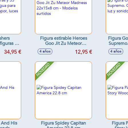
hers
Figura estirable Heroes
Figura Go
figuras y
Goo Jit Zu Meteor
Supremo.
ñade agua
Madness 22x15x8 cm -
de luz y 
34,95 €
12,95 €
4 años
4 años
 efecto
Modelos surtidos
s y sonidos
NOVEDAD
NOVEDAD
n And His
Figura Spidey Capitan
Figura 