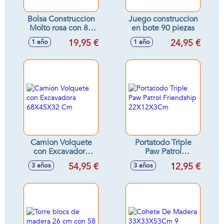
Bolsa Construccion
Juego construccion
Molto rosa con 80
en bote 90 piezas
piezas
19,95 €
24,95 €
1 año
1 año
Camion Volquete
Portatodo Triple
con Excavadora
Paw Patrol
68X45X32 Cm
Friendship
54,95 €
12,95 €
3 años
3 años
22X12X3Cm