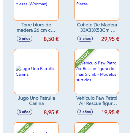
Torre blocs de
Cohete De Madera
madera 26 cm con
33X33X53Cm 9
58 piezas
Piezas
8,50 €
29,95 €
5 años
3 años
(Woomax)
NOVEDAD
Jugo Uno Patrulla
Vehículo Paw Patrol
Canina
Air Rescue figura
de mas 5 cml. -
8,95 €
19,95 €
3 años
3 años
Modelos surtidos
NOVEDAD
NOVEDAD