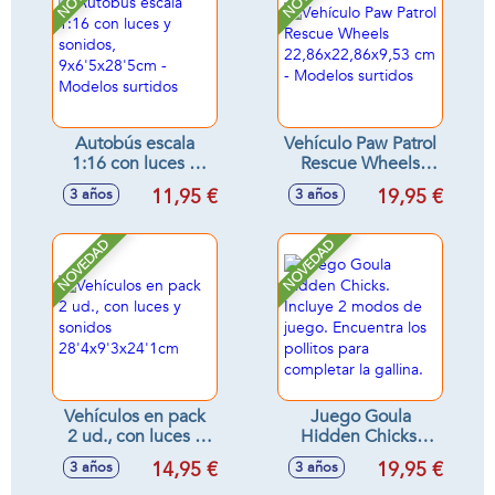
Autobús escala
Vehículo Paw Patrol
1:16 con luces y
Rescue Wheels
sonidos,
22,86x22,86x9,53
11,95 €
19,95 €
3 años
3 años
9x6'5x28'5cm -
cm - Modelos
Modelos surtidos
surtidos
NOVEDAD
NOVEDAD
Vehículos en pack
Juego Goula
2 ud., con luces y
Hidden Chicks.
sonidos
Incluye 2 modos de
14,95 €
19,95 €
3 años
3 años
28'4x9'3x24'1cm
juego. Encuentra