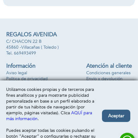
los pollitos para
completar la
gallina.
REGALOS AVENIDA
C/ CHACON 22 B
45860 -
Villacañas
( Toledo )
669493499
Información
Atención al cliente
Aviso legal
Condiciones generales
Política de privacidad
Envío y devolución
Política de cookies
Contacto
Utilizamos cookies propias y de terceros para
Formas de pago
fines analíticos y para mostrarte publicidad
personalizada en base a un perfil elaborado a
partir de tus hábitos de navegación (por
ejemplo, páginas visitadas). Clica
AQUÍ para
Aceptar
más información
.
Puedes aceptar todas las cookies pulsando el
botón “Aceptar” o configurarlas o rechazar su