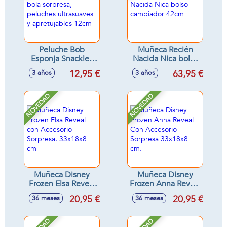
Peluche Bob
Muñeca Recién
Esponja Snackles
Nacida Nica bolso
en bola sorpresa,
cambiador 42cm
12,95 €
63,95 €
3 años
3 años
peluches
ultrasuaves y
apretujables 12cm
NOVEDAD
NOVEDAD
Muñeca Disney
Muñeca Disney
Frozen Elsa Reveal
Frozen Anna Reveal
con Accesorio
Con Accesorio
20,95 €
20,95 €
36 meses
36 meses
Sorpresa. 33x18x8
Sorpresa 33x18x8
cm
cm.