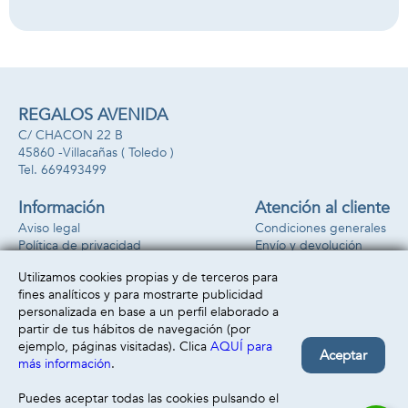
REGALOS AVENIDA
C/ CHACON 22 B
45860 -
Villacañas
( Toledo )
669493499
Información
Atención al cliente
Aviso legal
Condiciones generales
Política de privacidad
Envío y devolución
Política de cookies
Contacto
Utilizamos cookies propias y de terceros para
Formas de pago
fines analíticos y para mostrarte publicidad
personalizada en base a un perfil elaborado a
partir de tus hábitos de navegación (por
ejemplo, páginas visitadas). Clica
AQUÍ para
Aceptar
más información
.
Puedes aceptar todas las cookies pulsando el