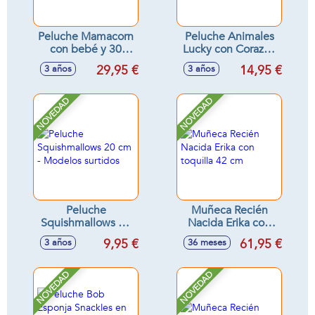
Peluche Mamacorn
Peluche Animales
con bebé y 30
Lucky con Corazón
sorpresas -
80 Cm - Modelos
29,95 €
14,95 €
3 años
3 años
Modelos surtidos
surtidos
NOVEDAD
NOVEDAD
Peluche
Muñeca Recién
Squishmallows 20
Nacida Erika con
cm - Modelos
toquilla 42 cm
9,95 €
61,95 €
3 años
36 meses
surtidos
NOVEDAD
NOVEDAD