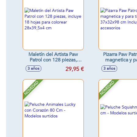
Maletín del Artista Paw
Pizarra Paw Patr
Patrol con 128 piezas,
magnetica y pa
incluye 18 hojas para
37x32x98 cm In
29,95 €
3 años
3 años
colorear 28x39,5x4 cm
accesori
NOVEDAD
NOVEDAD