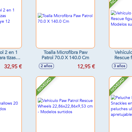
ol 2 en 1
Toalla Microfibra Paw
Vehículo
ra tizas
Patrol 70.0 X 140.0 Cm
Rescue f
cluye 12
cml. - M
32,95 €
12,95 €
2 años
3 años
os
NOVEDAD
NOVEDAD