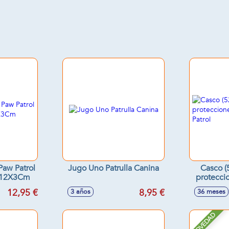
Paw Patrol
Jugo Uno Patrulla Canina
Casco (
X12X3Cm
protecci
P
12,95 €
8,95 €
3 años
36 meses
NOVEDAD