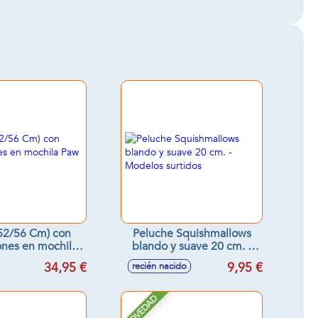
52/56 Cm) con
Peluche Squishmallows
ones en mochila
blando y suave 20 cm. -
aw Patrol
Modelos surtidos
34,95 €
9,95 €
recién nacido
NOVEDAD