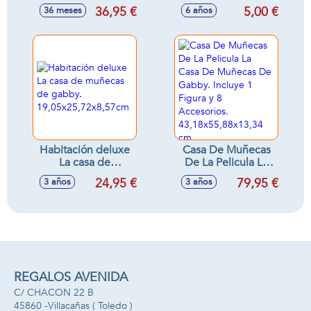
termómetro tiene
Modelos surtidos
36,95 €
5,00 €
36 meses
6 años
luz real! Incluye
muchos accesorios
35 cm
Habitación deluxe
Casa De Muñecas
La casa de
De La Pelicula La
muñecas de gabby.
Casa De Muñecas
24,95 €
79,95 €
3 años
3 años
19,05x25,72x8,57cm
De Gabby. Incluye
1 Figura y 8
Accesorios.
43,18x55,88x13,34
cm.
REGALOS AVENIDA
C/ CHACON 22 B
45860 -
Villacañas
( Toledo )