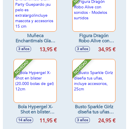
Muñeca
Figura Dragón
Enchantimals Glam
Robo Alive con
Party Guepardo ¡su
sonidos - Modelos
13,95 €
34,95 €
3 años
3 años
pelo es
surtidos
extralargo!incluye
mascota y
NOVEDAD
NOVEDAD
accesorios 15 cm
Bola Hypergel X-
Busto Sparkle Girlz
Shot en blister
diseña tus uñas,
(20.000 bolas de
incluye accesorios,
11,95 €
24,95 €
14 años
3 años
gel) 12cm
25cm