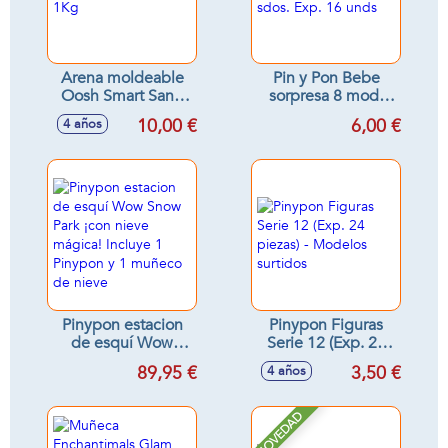
Arena moldeable
Pin y Pon Bebe
Oosh Smart Sand
sorpresa 8 mod.
1Kg
sdos. Exp. 16 unds
10,00 €
6,00 €
4 años
Pinypon estacion
Pinypon Figuras
de esquí Wow
Serie 12 (Exp. 24
Snow Park ¡con
piezas) - Modelos
89,95 €
3,50 €
4 años
nieve mágica!
surtidos
Incluye 1 Pinypon y
1 muñeco de nieve
NOVEDAD