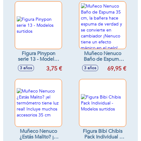
Figura Pinypon
Muñeco Nenuco
serie 13 - Modelos
Baño de Espuma
surtidos
35 cm, la bañera
3,75 €
69,95 €
3 años
3 años
hace espuma de
verdad y se
convierte en
cambiador ¡Nenuco
tiene un efecto
mágico en el pelo!
Muñeco Nenuco
Figura Bibi Chibis
¿Estás Malito? ¡el
Pack Individual -