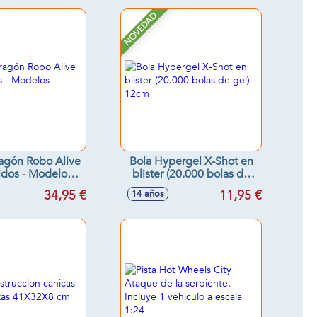
NOVEDAD
agón Robo Alive
Bola Hypergel X-Shot en
idos - Modelos
blister (20.000 bolas de
surtidos
gel) 12cm
34,95 €
11,95 €
14 años