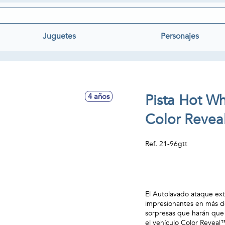
Juguetes
Personajes
Pista Hot W
4 años
Color Revea
Ref.
21-96gtt
El Autolavado ataque ext
impresionantes en más de
sorpresas que harán que l
el vehículo Color Reveal