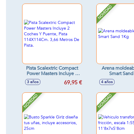
NOVEDAD
Pista Scalextric Compact
Arena moldeab
Power Masters Incluye 2
Smart Sand
Coches Y Puente, Pista
69,95 €
3 años
4 años
114X114Cm. 3,66 Metros
De Pista.
NOVEDAD
NOVEDAD