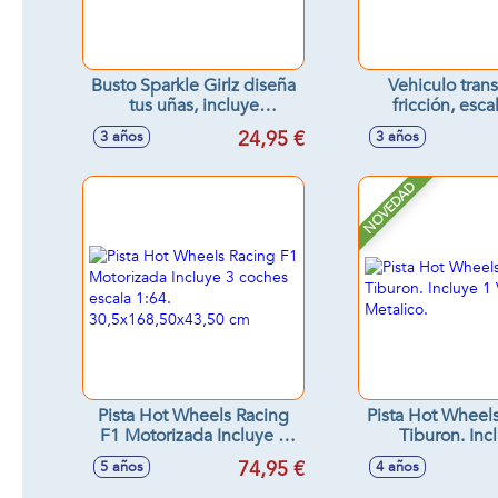
Busto Sparkle Girlz diseña
Vehiculo tran
tus uñas, incluye
fricción, esca
accesorios, 25cm
11'8x7x5'
24,95 €
3 años
3 años
NOVEDAD
Pista Hot Wheels Racing
Pista Hot Wheel
F1 Motorizada Incluye 3
Tiburon. Inc
coches escala 1:64.
Vehiculo Met
74,95 €
5 años
4 años
30,5x168,50x43,50 cm