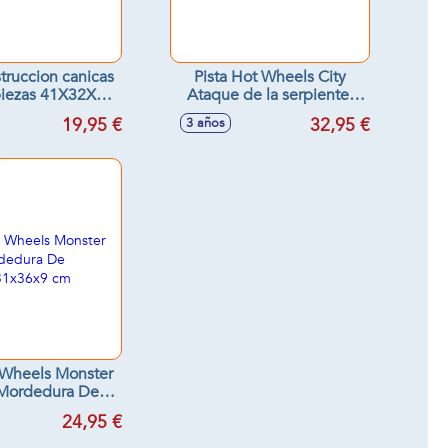
struccion canicas
Pista Hot Wheels City
piezas 41X32X8
Ataque de la serpiente.
cm
Incluye 1 vehiculo a escala
19,95 €
32,95 €
3 años
1:24
 Wheels Monster
 Mordedura De
te 31x36x9 cm
24,95 €