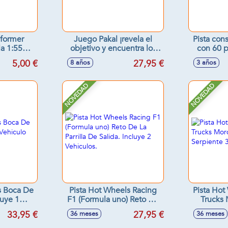
sformer
Juego Pakal ¡revela el
Pista con
la 1:55
objetivo y encuentra los
con 60 
8cm
símbolos!
5,00 €
27,95 €
8 años
3 años
NOVEDAD
NOVEDAD
s Boca De
Pista Hot Wheels Racing
Pista Hot
luye 1
F1 (Formula uno) Reto De
Trucks
alico.
La Parrilla De Salida.
Serpien
33,95 €
27,95 €
36 meses
36 meses
Incluye 2 Vehiculos.