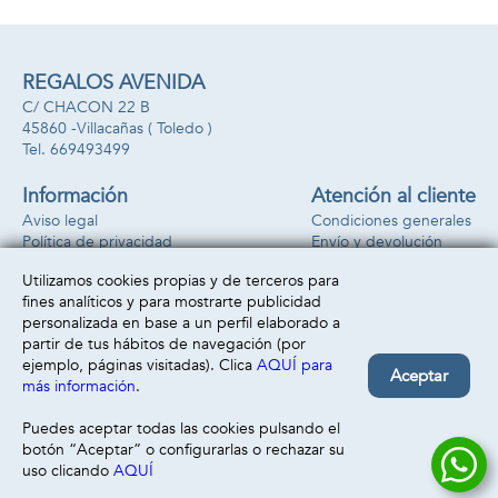
REGALOS AVENIDA
C/ CHACON 22 B
45860 -
Villacañas
( Toledo )
669493499
Información
Atención al cliente
Aviso legal
Condiciones generales
Política de privacidad
Envío y devolución
Política de cookies
Contacto
Utilizamos cookies propias y de terceros para
Formas de pago
fines analíticos y para mostrarte publicidad
personalizada en base a un perfil elaborado a
partir de tus hábitos de navegación (por
ejemplo, páginas visitadas). Clica
AQUÍ para
Aceptar
más información
.
Puedes aceptar todas las cookies pulsando el
botón “Aceptar” o configurarlas o rechazar su
uso clicando
AQUÍ