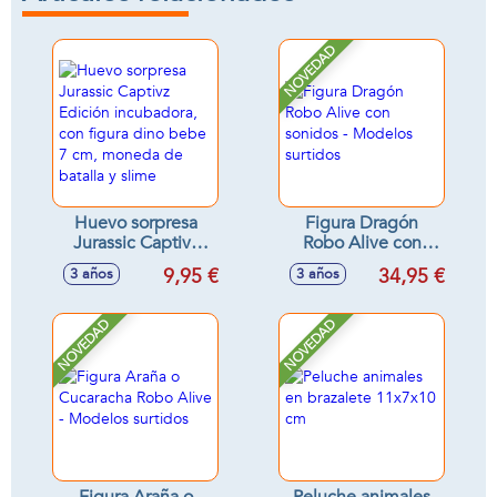
NOVEDAD
Huevo sorpresa
Figura Dragón
Jurassic Captivz
Robo Alive con
Edición
sonidos - Modelos
9,95 €
34,95 €
3 años
3 años
incubadora, con
surtidos
figura dino bebe 7
cm, moneda de
NOVEDAD
NOVEDAD
batalla y slime