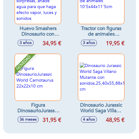
Huevo Smashers
Tractor con figuras
Dinosaurio con
de animales
figuras y 35
10'5x44x11'5cm
34,95 €
19,95 €
3 años
3 años
sorpresas, añade
agua para que
haga efecto vapor,
NOVEDAD
luces y sonidos
Figura
Dinosaurio Jurassic
DinosaurioJurassic
World Saga Villano
World Carnotaurus
Mutante con
31,95 €
48,95 €
36 meses
4 años
22x22x10 cm
sonidos.25,40x55,88x17,7
cm