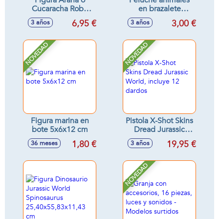
Figura Araña o
Peluche animales
Cucaracha Robo
en brazalete
Alive - Modelos
11x7x10 cm
6,95 €
3,00 €
3 años
3 años
surtidos
NOVEDAD
NOVEDAD
Figura marina en
Pistola X-Shot Skins
bote 5x6x12 cm
Dread Jurassic
World, incluye 12
1,80 €
19,95 €
36 meses
3 años
dardos
NOVEDAD