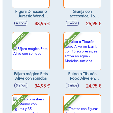
Figura Dinosaurio
Granja con
Jurassic World
accesorios, 16
Spinosaurus
piezas, luces y
48,95 €
26,95 €
4 años
3 años
25,40x55,83x11,43
sonidos - Modelos
cm
surtidos
NOVEDAD
NOVEDAD
Pájaro mágico Pets
Pulpo o Tiburón
Alive con sonidos
Robo Alive en
barril, con 15
34,95 €
24,95 €
3 años
5 años
sorpresas, se activa
en agua - Modelos
surtidos
NOVEDAD
NOVEDAD