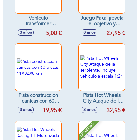
Vehiculo
Juego Pakal ¡revela
transformer
el objetivo y
fricción, escala 1:55
encuentra los
5,00 €
27,95 €
3 años
8 años
11'8x7x5'8cm
símbolos!
Pista construccion
Pista Hot Wheels
canicas con 60
City Ataque de la
piezas 41X32X8 cm
serpiente. Incluye 1
19,95 €
32,95 €
3 años
3 años
vehiculo a escala
1:24
NOVEDAD