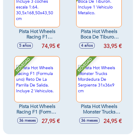
Pista Hot Wheels
Pista Hot Wheels
Racing F1
Boca De Tiburon.
Motorizada Incluye
Incluye 1 Vehiculo
74,95 €
33,95 €
5 años
4 años
3 coches escala
Metalico.
1:64.
30,5x168,50x43,50
NOVEDAD
NOVEDAD
cm
Pista Hot Wheels
Pista Hot Wheels
Racing F1 (Formula
Monster Trucks
uno) Reto De La
Mordedura De
27,95 €
24,95 €
36 meses
36 meses
Parrilla De Salida.
Serpiente 31x36x9
Incluye 2 Vehiculos.
cm