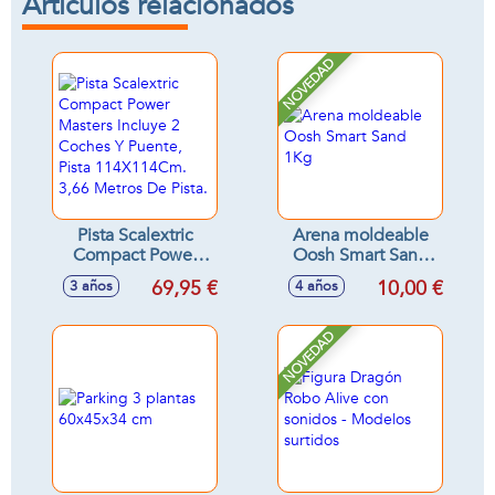
Artículos relacionados
NOVEDAD
Pista Scalextric
Arena moldeable
Compact Power
Oosh Smart Sand
Masters Incluye 2
1Kg
69,95 €
10,00 €
3 años
4 años
Coches Y Puente,
Pista 114X114Cm.
3,66 Metros De
NOVEDAD
Pista.