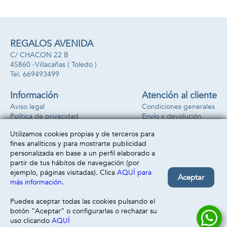
REGALOS AVENIDA
C/ CHACON 22 B
45860 -
Villacañas
( Toledo )
669493499
Información
Atención al cliente
Aviso legal
Condiciones generales
Política de privacidad
Envío y devolución
Política de cookies
Contacto
Utilizamos cookies propias y de terceros para
Formas de pago
fines analíticos y para mostrarte publicidad
personalizada en base a un perfil elaborado a
partir de tus hábitos de navegación (por
ejemplo, páginas visitadas). Clica
AQUÍ para
Aceptar
más información
.
Puedes aceptar todas las cookies pulsando el
botón “Aceptar” o configurarlas o rechazar su
uso clicando
AQUÍ