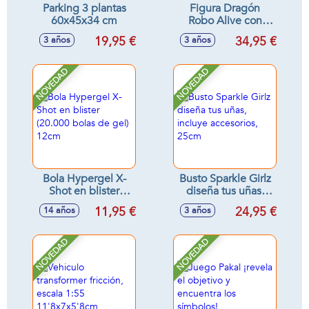
Parking 3 plantas
Figura Dragón
60x45x34 cm
Robo Alive con
sonidos - Modelos
19,95 €
34,95 €
3 años
3 años
surtidos
NOVEDAD
NOVEDAD
Bola Hypergel X-
Busto Sparkle Girlz
Shot en blister
diseña tus uñas,
(20.000 bolas de
incluye accesorios,
11,95 €
24,95 €
14 años
3 años
gel) 12cm
25cm
NOVEDAD
NOVEDAD