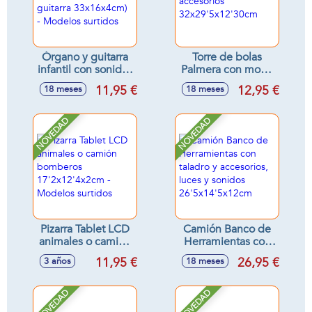
Órgano y guitarra
Torre de bolas
infantil con sonidos
Palmera con mono
(órgano
y accesorios
11,95 €
12,95 €
18 meses
18 meses
22x15x2cm y
32x29'5x12'30cm
guitarra
33x16x4cm) -
NOVEDAD
NOVEDAD
Modelos surtidos
Pizarra Tablet LCD
Camión Banco de
animales o camión
Herramientas con
bomberos
taladro y
11,95 €
26,95 €
3 años
18 meses
17'2x12'4x2cm -
accesorios, luces y
Modelos surtidos
sonidos
26'5x14'5x12cm
NOVEDAD
NOVEDAD