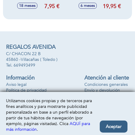
y sonidos
actividades 2 en 1,
7,95 €
19,95 €
18 meses
6 meses
17x11x10cm -
con luces y sonidos
Modelos surtidos
22x6x21cm
REGALOS AVENIDA
C/ CHACON 22 B
45860 -
Villacañas
( Toledo )
669493499
Información
Atención al cliente
Aviso legal
Condiciones generales
Política de privacidad
Envío y devolución
Política de cookies
Contacto
Utilizamos cookies propias y de terceros para
Formas de pago
fines analíticos y para mostrarte publicidad
personalizada en base a un perfil elaborado a
partir de tus hábitos de navegación (por
ejemplo, páginas visitadas). Clica
AQUÍ para
Aceptar
más información
.