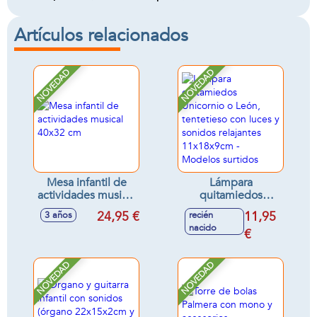
Artículos relacionados
NOVEDAD
NOVEDAD
Mesa infantil de
Lámpara
actividades musical
quitamiedos
40x32 cm
Unicornio o León,
24,95 €
11,95
3 años
recién
tentetieso con
nacido
luces y sonidos
€
relajantes
11x18x9cm -
NOVEDAD
NOVEDAD
Modelos surtidos