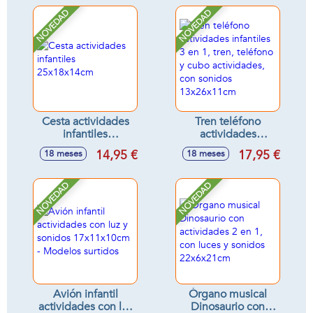
NOVEDAD
NOVEDAD
Cesta actividades
Tren teléfono
infantiles
actividades
25x18x14cm
infantiles 3 en 1,
14,95 €
17,95 €
18 meses
18 meses
tren, teléfono y
cubo actividades,
con sonidos
NOVEDAD
NOVEDAD
13x26x11cm
Avión infantil
Órgano musical
actividades con luz
Dinosaurio con