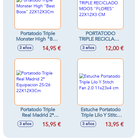
Portatodo Triple
PORTATODO
Monster High "Best
TRIPLE RECICLADO
Boos" 22X12X3Cm
MOOS "FLORES"
14,95 €
12,00 €
3 años
3 años
22X12X3 CM
Portatodo Triple
Estuche Portatodo
Real Madrid 2ª
Triple Lilo Y Stitch
Equipacion 25/26
Fan 2.0 11x23x4
15,95 €
13,95 €
3 años
3 años
22X12X3Cm
cm