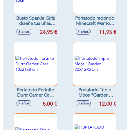
Busto Sparkle Girlz
Portatodo redondo
diseña tus uñas,
Minecraft Warriors
incluye accesorios,
8x22x8 cm
24,95 €
11,95 €
3 años
7 años
25cm
Portatodo Fortnite
Portatodo Triple
Durrr Gamer Case
Moos "Garden"
10x21x8 cm
22X12X3Cm
8,00 €
12,00 €
7 años
3 años