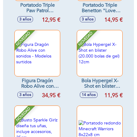
Portatodo Triple
Portatodo Triple
Paw Patrol
Benetton "Love"
Friendship
22X12X3 - Modelos
12,95 €
14,95 €
3 años
3 años
22X12X3Cm
surtidos
NOVEDAD
NOVEDAD
Figura Dragón
Bola Hypergel X-
Robo Alive con
Shot en blister
sonidos - Modelos
(20.000 bolas de
34,95 €
11,95 €
3 años
14 años
surtidos
gel) 12cm
NOVEDAD