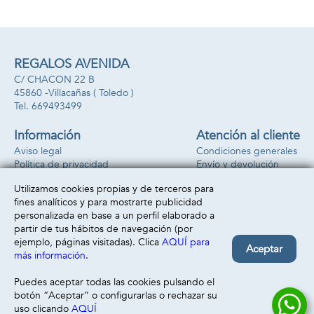
REGALOS AVENIDA
C/ CHACON 22 B
45860 -
Villacañas
( Toledo )
669493499
Información
Atención al cliente
Aviso legal
Condiciones generales
Política de privacidad
Envío y devolución
Política de cookies
Contacto
Utilizamos cookies propias y de terceros para
Formas de pago
fines analíticos y para mostrarte publicidad
personalizada en base a un perfil elaborado a
partir de tus hábitos de navegación (por
ejemplo, páginas visitadas). Clica
AQUÍ para
Aceptar
más información
.
Puedes aceptar todas las cookies pulsando el
botón “Aceptar” o configurarlas o rechazar su
uso clicando
AQUÍ